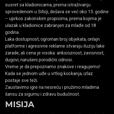
susret sa kladionicama, prema istraživanju
sprovedenom u Srbiji, dešava se već oko 15. godine
– uprkos zakonskim propisima, prema kojima je
ulazak u kladionice zabranjen za mlađe od 18
godina.
Laka dostupnost, ogroman broj objekata, onlajn
platforme i agresivne reklame stvaraju iluziju lake
zarade, ali cena je visoka: anksioznost, zavisnost,
dugovi, narušeni porodični odnosi.
Vreme je da prepoznamo znakove i reagujemo!
Kada se jednom uđe u vrtlog kockanja, izlaz
postaje sve teži.
Zaustavimo igre na nesreću i pružimo mladima
šansu za sigurnu i zdravu budućnost.
MISIJA