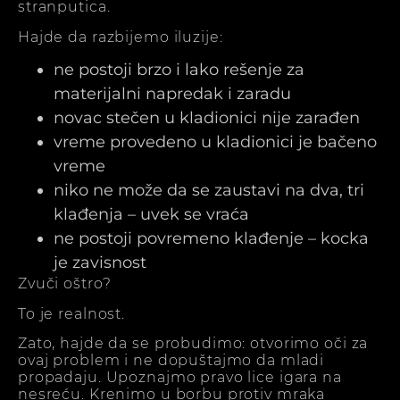
stranputica.
Hajde da razbijemo iluzije:
ne postoji brzo i lako rešenje za
materijalni napredak i zaradu
novac stečen u kladionici nije zarađen
vreme provedeno u kladionici je bačeno
vreme
niko ne može da se zaustavi na dva, tri
klađenja – uvek se vraća
ne postoji povremeno klađenje – kocka
je zavisnost
Zvuči oštro?
To je realnost.
Zato, hajde da se probudimo: otvorimo oči za
ovaj problem i ne dopuštajmo da mladi
propadaju. Upoznajmo pravo lice igara na
nesreću. Krenimo u borbu protiv mraka