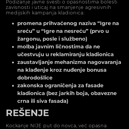
Podizanje javne svesti o opasnostima bolesti
zavisnosti i uticaj na smanjenje agresivnih
medijskih kampanja kladionica:
promena prihvaćenog naziva “Igre na
sreću” u “Igre na nesreću” (prvo u
žargonu, posle i službeno)
molba javnim ličnostima da ne
učestvuju u reklamiranju kladionica
zaustavljanje mehanizma nagovaranja
na klađenje kroz nuđenje bonusa
dobrodošlice
zakonska ograničenja za fasade
kladionica (bez jarkih boja, obavezne
crna ili siva fasada)
REŠENJE
Kockanje NIJE put do novca, već opasna