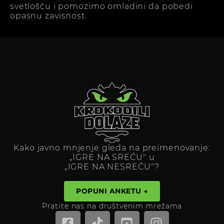
svetlošću i pomozimo omladini da pobedi
opasnu zavisnost.
Kako javno mnjenje gleda na preimenovanje:
„IGRE NA SREĆU" u
„IGRE NA NESREĆU"?
POPUNI ANKETU →
Pratite nas na društvenim mrežama