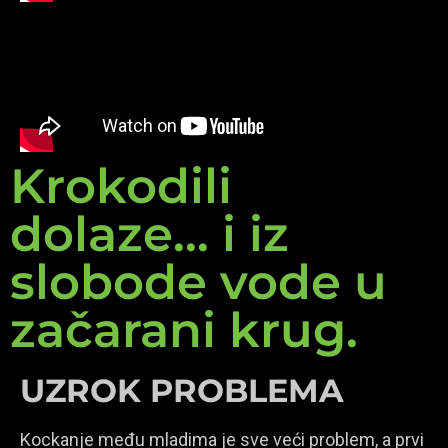
Krokodili
dolaze... i iz
slobode vode u
začarani krug.
UZROK PROBLEMA
Kockanje među mladima je sve veći problem, a prvi