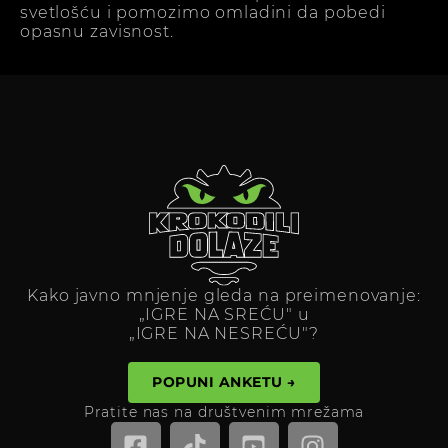
svetlošću i pomozimo omladini da pobedi
opasnu zavisnost.
Kako javno mnjenje gleda na preimenovanje:
„IGRE NA SREĆU" u
„IGRE NA NESREĆU"?
POPUNI ANKETU →
Pratite nas na društvenim mrežama