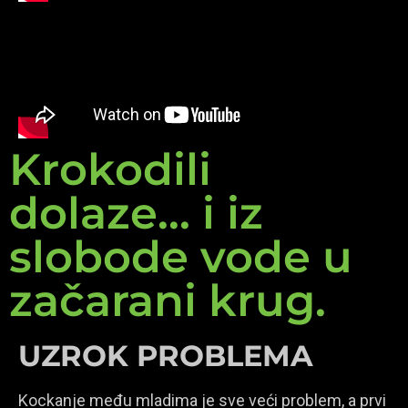
Krokodili
dolaze... i iz
slobode vode u
začarani krug.
UZROK PROBLEMA
Kockanje među mladima je sve veći problem, a prvi