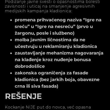
Podizanje javne svesti o opasnostima bolesti
zavisnosti i uticaj na smanjenje agresivnih
medijskih kampanja kladionica:
promena prihvaćenog naziva “Igre na
sreću” u “Igre na nesreću” (prvo u
žargonu, posle i službeno)
molba javnim ličnostima da ne
učestvuju u reklamiranju kladionica
zaustavljanje mehanizma nagovaranja
na klađenje kroz nuđenje bonusa
dobrodošlice
zakonska ograničenja za fasade
kladionica (bez jarkih boja, obavezne
crna ili siva fasada)
REŠENJE
Kockanje NIJE put do novca, već opasna