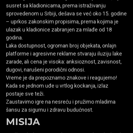
susret sa kladionicama, prema istraživanju
sprovedenom u Srbiji, dešava se već oko 15. godine
– uprkos zakonskim propisima, prema kojima je
ulazak u kladionice zabranjen za mlađe od 18
godina.
Laka dostupnost, ogroman broj objekata, onlajn
platforme i agresivne reklame stvaraju iluziju lake
zarade, ali cena je visoka: anksioznost, zavisnost,
dugovi, narušeni porodični odnosi.
Vreme je da prepoznamo znakove i reagujemo!
Kada se jednom uđe u vrtlog kockanja, izlaz
postaje sve teži.
Zaustavimo igre na nesreću i pružimo mladima
šansu za sigurnu i zdravu budućnost.
MISIJA