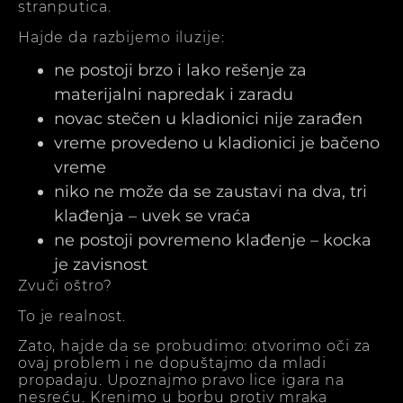
stranputica.
Hajde da razbijemo iluzije:
ne postoji brzo i lako rešenje za
materijalni napredak i zaradu
novac stečen u kladionici nije zarađen
vreme provedeno u kladionici je bačeno
vreme
niko ne može da se zaustavi na dva, tri
klađenja – uvek se vraća
ne postoji povremeno klađenje – kocka
je zavisnost
Zvuči oštro?
To je realnost.
Zato, hajde da se probudimo: otvorimo oči za
ovaj problem i ne dopuštajmo da mladi
propadaju. Upoznajmo pravo lice igara na
nesreću. Krenimo u borbu protiv mraka