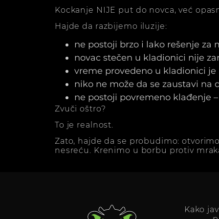
Kockanje NIJE put do novca, već opasn
Hajde da razbijemo iluzije:
ne postoji brzo i lako rešenje za
novac stečen u kladionici nije z
vreme provedeno u kladionici j
niko ne može da se zaustavi na dv
ne postoji povremeno klađenje – 
Zvuči oštro?
To je realnost.
Zato, hajde da se probudimo: otvorimo
nesreću. Krenimo u borbu protiv mrak
Kako ja
p