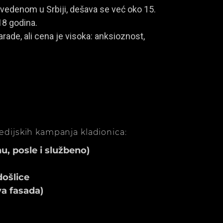
vedenom u Srbiji, dešava se već oko 15.
18 godina.
rade, ali cena je visoka: anksioznost,
medijskih kampanja kladionica:
, posle i službeno)
ošlice
va fasada)