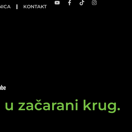
NICA
KONTAKT
e u začarani krug.