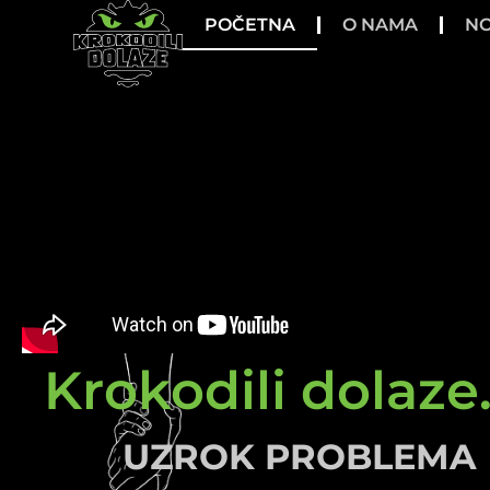
POČETNA
O NAMA
NO
Krokodili dolaze.
UZROK PROBLEMA