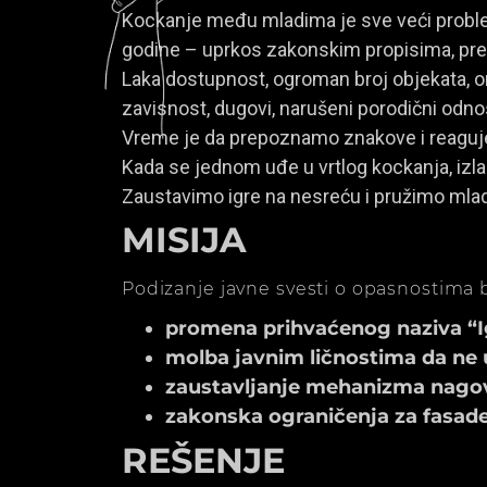
Kockanje među mladima je sve veći problem
godine – uprkos zakonskim propisima, prem
Laka dostupnost, ogroman broj objekata, onl
zavisnost, dugovi, narušeni porodični odno
Vreme je da prepoznamo znakove i reagu
Kada se jednom uđe u vrtlog kockanja, izla
Zaustavimo igre na nesreću i pružimo mla
MISIJA
Podizanje javne svesti o opasnostima b
promena prihvaćenog naziva “Igr
molba javnim ličnostima da ne 
zaustavljanje mehanizma nagov
zakonska ograničenja za fasade k
REŠENJE