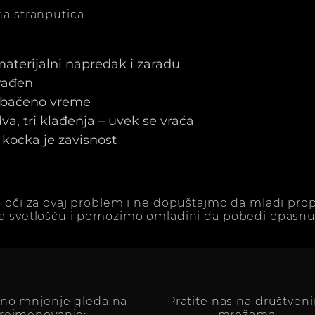
a stranputica.
 materijalni napredak i zaradu
arađen
e bačeno vreme
a, tri klađenja – uvek se vraća
kocka je zavisnost
 oči za ovaj problem i ne dopuštajmo da mladi prop
a svetlošću i pomozimo omladini da pobedi opasnu 
vno mnjenje gleda na
Pratite nas na društven
reimenovanje:
mrežama