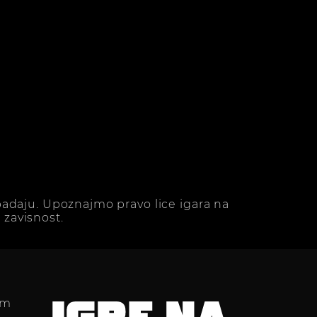
adaju. Upoznajmo pravo lice igara na
zavisnost.
im