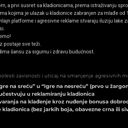
, a prvi susret sa kladionicama, prema istraživanju spro
a kojima je ulazak u kladionice zabranjen za mlađe od 
ajn platforme i agresivne reklame stvaraju iluziju lake za
si.
jemo!
z postaje sve teži.
dima šansu za sigurnu i zdravu budućnost.
olesti zavisnosti i uticaj na smanjenje agresivnih 
e na sreću” u “Igre na nesreću” (prvo u žargonu
učestvuju u reklamiranju kladionica
aranja na klađenje kroz nuđenje bonusa dobrod
ladionica (bez jarkih boja, obavezne crna ili si