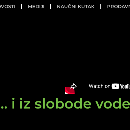
VOSTI
MEDIJI
NAUČNI KUTAK
PRODAV
.. i iz slobode vod