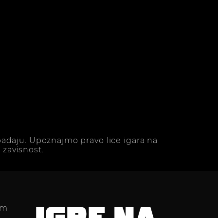
adaju. Upoznajmo pravo lice igara na
zavisnost.
im