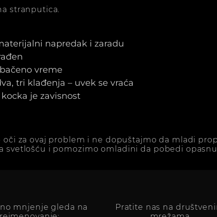
a stranputica.
 materijalni napredak i zaradu
arađen
e bačeno vreme
a, tri klađenja – uvek se vraća
kocka je zavisnost
 oči za ovaj problem i ne dopuštajmo da mladi prop
a svetlošću i pomozimo omladini da pobedi opasnu 
vno mnjenje gleda na
Pratite nas na društven
reimenovanje:
mrežama