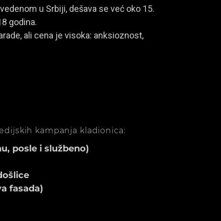
vedenom u Srbiji, dešava se već oko 15.
18 godina.
rade, ali cena je visoka: anksioznost,
medijskih kampanja kladionica:
, posle i službeno)
ošlice
va fasada)