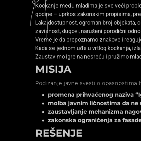
Kockanje među mladima je sve veći problem
godine – uprkos zakonskim propisima, prem
Laka dostupnost, ogroman broj objekata, onl
zavisnost, dugovi, narušeni porodični odno
Vreme je da prepoznamo znakove i reagu
Kada se jednom uđe u vrtlog kockanja, izla
Zaustavimo igre na nesreću i pružimo mla
MISIJA
Podizanje javne svesti o opasnostima b
promena prihvaćenog naziva “Igr
molba javnim ličnostima da ne 
zaustavljanje mehanizma nagov
zakonska ograničenja za fasade k
REŠENJE