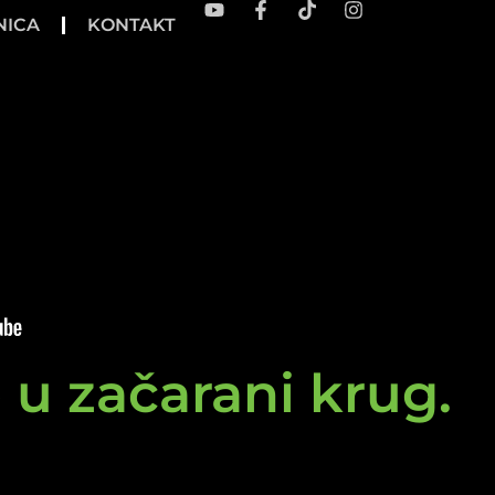
NICA
KONTAKT
e u začarani krug.