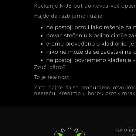
Kockanje NIJE put do novca, već opasn
Hajde da razbijemo iluzije:
ne postoji brzo i lako rešenje za
novac stečen u kladionici nije z
vreme provedeno u kladionici j
niko ne može da se zaustavi na dv
ne postoji povremeno klađenje – 
Zvuči oštro?
To je realnost.
Zato, hajde da se probudimo: otvorimo
nesreću. Krenimo u borbu protiv mrak
Kako ja
p