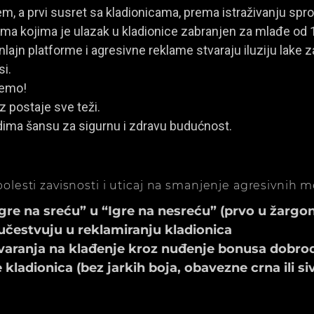
, a prvi susret sa kladionicama, prema istraživanju spro
a kojima je ulazak u kladionice zabranjen za mlađe od 
ajn platforme i agresivne reklame stvaraju iluziju lake za
si.
jemo!
z postaje sve teži.
dima šansu za sigurnu i zdravu budućnost.
olesti zavisnosti i uticaj na smanjenje agresivnih 
e na sreću” u “Igre na nesreću” (prvo u žargonu
učestvuju u reklamiranju kladionica
aranja na klađenje kroz nuđenje bonusa dobrod
ladionica (bez jarkih boja, obavezne crna ili si