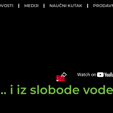
VOSTI
MEDIJI
NAUČNI KUTAK
PRODAV
.. i iz slobode vod