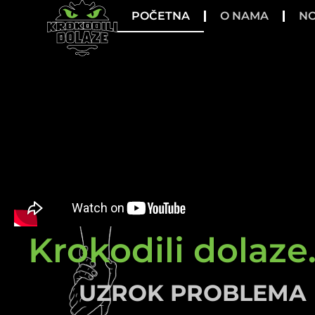
POČETNA
O NAMA
NO
Krokodili dolaze.
UZROK PROBLEMA