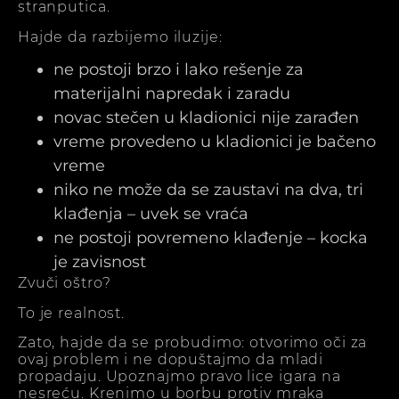
stranputica.
Hajde da razbijemo iluzije:
ne postoji brzo i lako rešenje za
materijalni napredak i zaradu
novac stečen u kladionici nije zarađen
vreme provedeno u kladionici je bačeno
vreme
niko ne može da se zaustavi na dva, tri
klađenja – uvek se vraća
ne postoji povremeno klađenje – kocka
je zavisnost
Zvuči oštro?
To je realnost.
Zato, hajde da se probudimo: otvorimo oči za
ovaj problem i ne dopuštajmo da mladi
propadaju. Upoznajmo pravo lice igara na
nesreću. Krenimo u borbu protiv mraka