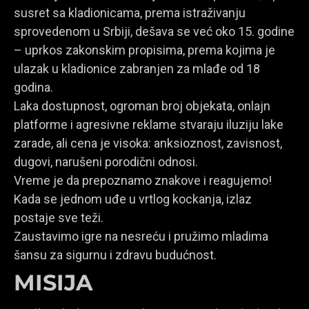
susret sa kladionicama, prema istraživanju
sprovedenom u Srbiji, dešava se već oko 15. godine
– uprkos zakonskim propisima, prema kojima je
ulazak u kladionice zabranjen za mlađe od 18
godina.
Laka dostupnost, ogroman broj objekata, onlajn
platforme i agresivne reklame stvaraju iluziju lake
zarade, ali cena je visoka: anksioznost, zavisnost,
dugovi, narušeni porodični odnosi.
Vreme je da prepoznamo znakove i reagujemo!
Kada se jednom uđe u vrtlog kockanja, izlaz
postaje sve teži.
Zaustavimo igre na nesreću i pružimo mladima
šansu za sigurnu i zdravu budućnost.
MISIJA