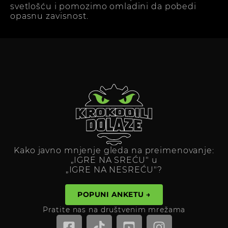
svetlošću i pomozimo omladini da pobedi
opasnu zavisnost.
Kako javno mnjenje gleda na preimenovanje:
„IGRE NA SREĆU" u
„IGRE NA NESREĆU"?
POPUNI ANKETU →
Pratite nas na društvenim mrežama