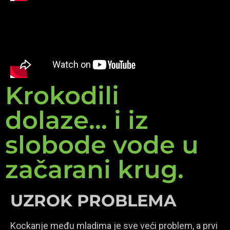
Krokodili
dolaze... i iz
slobode vode u
začarani krug.
UZROK PROBLEMA
Kockanje među mladima je sve veći problem, a prvi