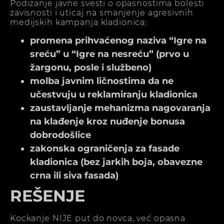
Podizanje javne svesti o opasnostima bolesti
zavisnosti i uticaj na smanjenje agresivnih
medijskih kampanja kladionica:
promena prihvaćenog naziva “Igre na
sreću” u “Igre na nesreću” (prvo u
žargonu, posle i službeno)
molba javnim ličnostima da ne
učestvuju u reklamiranju kladionica
zaustavljanje mehanizma nagovaranja
na klađenje kroz nuđenje bonusa
dobrodošlice
zakonska ograničenja za fasade
kladionica (bez jarkih boja, obavezne
crna ili siva fasada)
REŠENJE
Kockanje NIJE put do novca, već opasna