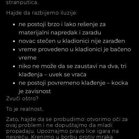
stranputica.
Hajde da razbijemo iluzije:
ne postoji brzo i lako rešenje za
materijalni napredak i zaradu
novac stečen u kladionici nije zarađen
vreme provedeno u kladionici je bačeno
vreme
niko ne može da se zaustavi na dva, tri
klađenja – uvek se vraća
ne postoji povremeno klađenje – kocka
je zavisnost
Zvuči oštro?
To je realnost.
Zato, hajde da se probudimo: otvorimo oči za
ovaj problem i ne dopuštajmo da mladi
propadaju. Upoznajmo pravo lice igara na
nesreću. Krenimo u borbu protiv mraka