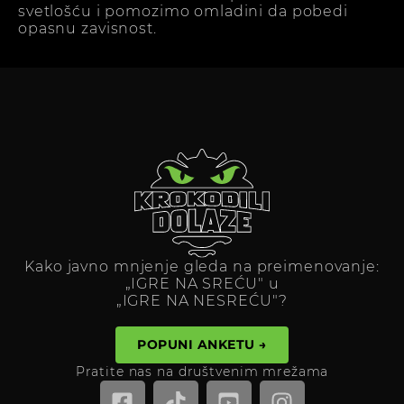
svetlošću i pomozimo omladini da pobedi
opasnu zavisnost.
Kako javno mnjenje gleda na preimenovanje:
„IGRE NA SREĆU" u
„IGRE NA NESREĆU"?
POPUNI ANKETU →
Pratite nas na društvenim mrežama