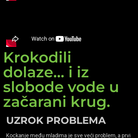
Krokodili
dolaze... i iz
slobode vode u
začarani krug.
UZROK PROBLEMA
Kockanje među mladima je sve veći problem, a prvi