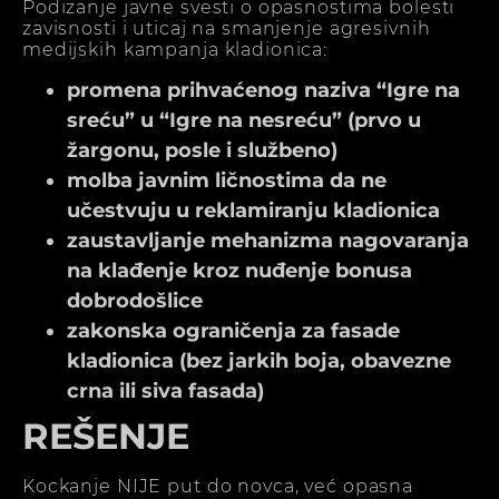
Podizanje javne svesti o opasnostima bolesti
zavisnosti i uticaj na smanjenje agresivnih
medijskih kampanja kladionica:
promena prihvaćenog naziva “Igre na
sreću” u “Igre na nesreću” (prvo u
žargonu, posle i službeno)
molba javnim ličnostima da ne
učestvuju u reklamiranju kladionica
zaustavljanje mehanizma nagovaranja
na klađenje kroz nuđenje bonusa
dobrodošlice
zakonska ograničenja za fasade
kladionica (bez jarkih boja, obavezne
crna ili siva fasada)
REŠENJE
Kockanje NIJE put do novca, već opasna