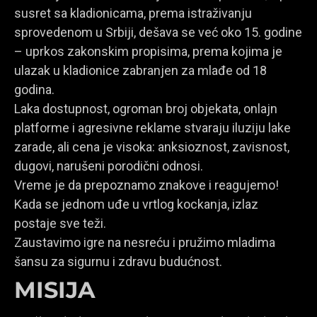
susret sa kladionicama, prema istraživanju
sprovedenom u Srbiji, dešava se već oko 15. godine
– uprkos zakonskim propisima, prema kojima je
ulazak u kladionice zabranjen za mlađe od 18
godina.
Laka dostupnost, ogroman broj objekata, onlajn
platforme i agresivne reklame stvaraju iluziju lake
zarade, ali cena je visoka: anksioznost, zavisnost,
dugovi, narušeni porodični odnosi.
Vreme je da prepoznamo znakove i reagujemo!
Kada se jednom uđe u vrtlog kockanja, izlaz
postaje sve teži.
Zaustavimo igre na nesreću i pružimo mladima
šansu za sigurnu i zdravu budućnost.
MISIJA