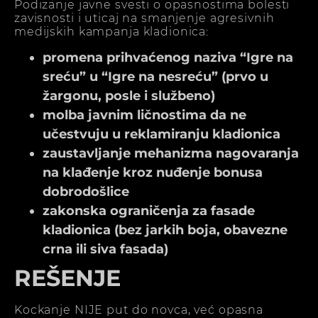
Podizanje javne svesti o opasnostima bolesti
zavisnosti i uticaj na smanjenje agresivnih
medijskih kampanja kladionica:
promena prihvaćenog naziva “Igre na
sreću” u “Igre na nesreću” (prvo u
žargonu, posle i službeno)
molba javnim ličnostima da ne
učestvuju u reklamiranju kladionica
zaustavljanje mehanizma nagovaranja
na klađenje kroz nuđenje bonusa
dobrodošlice
zakonska ograničenja za fasade
kladionica (bez jarkih boja, obavezne
crna ili siva fasada)
REŠENJE
Kockanje NIJE put do novca, već opasna