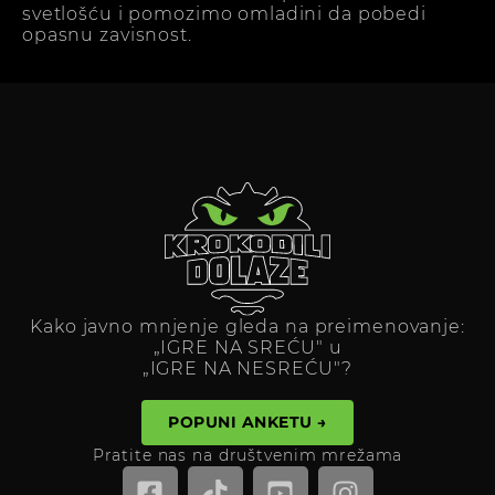
svetlošću i pomozimo omladini da pobedi
opasnu zavisnost.
Kako javno mnjenje gleda na preimenovanje:
„IGRE NA SREĆU" u
„IGRE NA NESREĆU"?
POPUNI ANKETU →
Pratite nas na društvenim mrežama