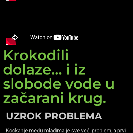
Krokodili
dolaze... i iz
slobode vode u
začarani krug.
UZROK PROBLEMA
Kockanje među mladima je sve veći problem, a prvi