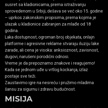
susret sa kladionicama, prema istraživanju
sprovedenom u Srbiji, dešava se već oko 15. godine
– uprkos zakonskim propisima, prema kojima je
ulazak u kladionice zabranjen za mlađe od 18
godina.
Laka dostupnost, ogroman broj objekata, onlajn
platforme i agresivne reklame stvaraju iluziju lake
zarade, ali cena je visoka: anksioznost, zavisnost,
dugovi, narušeni porodični odnosi.
Vreme je da prepoznamo znakove i reagujemo!
Kada se jednom uđe u vrtlog kockanja, izlaz
postaje sve teži.
Zaustavimo igre na nesreću i pružimo mladima
šansu za sigurnu i zdravu budućnost.
MISIJA