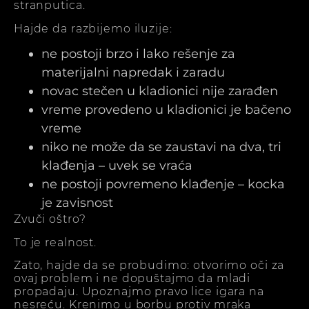
stranputica.
Hajde da razbijemo iluzije:
ne postoji brzo i lako rešenje za
materijalni napredak i zaradu
novac stečen u kladionici nije zarađen
vreme provedeno u kladionici je bačeno
vreme
niko ne može da se zaustavi na dva, tri
klađenja – uvek se vraća
ne postoji povremeno klađenje – kocka
je zavisnost
Zvuči oštro?
To je realnost.
Zato, hajde da se probudimo: otvorimo oči za
ovaj problem i ne dopuštajmo da mladi
propadaju. Upoznajmo pravo lice igara na
nesreću. Krenimo u borbu protiv mraka