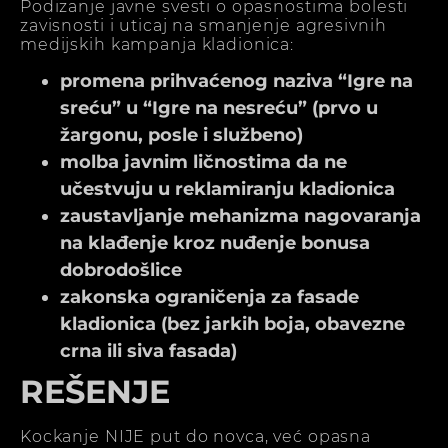
Podizanje javne svesti o opasnostima bolesti
zavisnosti i uticaj na smanjenje agresivnih
medijskih kampanja kladionica:
promena prihvaćenog naziva “Igre na
sreću” u “Igre na nesreću” (prvo u
žargonu, posle i službeno)
molba javnim ličnostima da ne
učestvuju u reklamiranju kladionica
zaustavljanje mehanizma nagovaranja
na klađenje kroz nuđenje bonusa
dobrodošlice
zakonska ograničenja za fasade
kladionica (bez jarkih boja, obavezne
crna ili siva fasada)
REŠENJE
Kockanje NIJE put do novca, već opasna