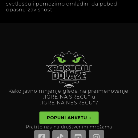
svetlošću i pomozimo omladini da pobedi
opasnu zavisnost.
Kako javno mnjenje gleda na preimenovanje:
„IGRE NA SREĆU" u
„IGRE NA NESREĆU"?
POPUNI ANKETU →
Pratite nas na društvenim mrežama