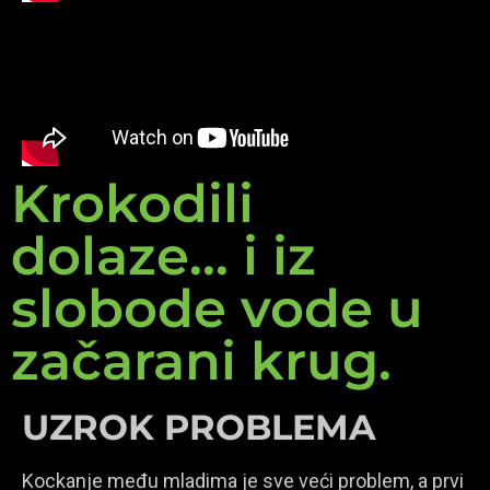
Krokodili
dolaze... i iz
slobode vode u
začarani krug.
UZROK PROBLEMA
Kockanje među mladima je sve veći problem, a prvi