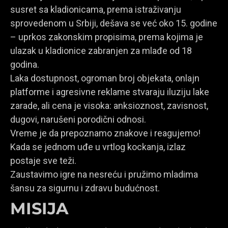
susret sa kladionicama, prema istraživanju
sprovedenom u Srbiji, dešava se već oko 15. godine
– uprkos zakonskim propisima, prema kojima je
ulazak u kladionice zabranjen za mlađe od 18
godina.
Laka dostupnost, ogroman broj objekata, onlajn
platforme i agresivne reklame stvaraju iluziju lake
zarade, ali cena je visoka: anksioznost, zavisnost,
dugovi, narušeni porodični odnosi.
Vreme je da prepoznamo znakove i reagujemo!
Kada se jednom uđe u vrtlog kockanja, izlaz
postaje sve teži.
Zaustavimo igre na nesreću i pružimo mladima
šansu za sigurnu i zdravu budućnost.
MISIJA