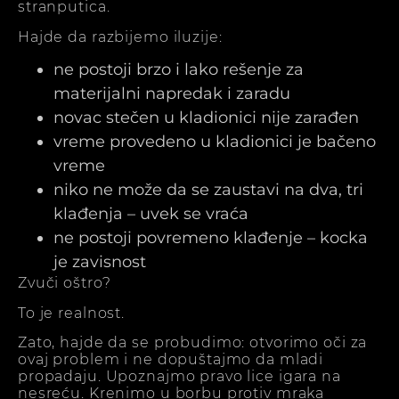
stranputica.
Hajde da razbijemo iluzije:
ne postoji brzo i lako rešenje za
materijalni napredak i zaradu
novac stečen u kladionici nije zarađen
vreme provedeno u kladionici je bačeno
vreme
niko ne može da se zaustavi na dva, tri
klađenja – uvek se vraća
ne postoji povremeno klađenje – kocka
je zavisnost
Zvuči oštro?
To je realnost.
Zato, hajde da se probudimo: otvorimo oči za
ovaj problem i ne dopuštajmo da mladi
propadaju. Upoznajmo pravo lice igara na
nesreću. Krenimo u borbu protiv mraka