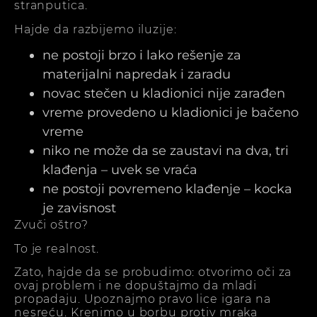
stranputica.
Hajde da razbijemo iluzije:
ne postoji brzo i lako rešenje za
materijalni napredak i zaradu
novac stečen u kladionici nije zarađen
vreme provedeno u kladionici je bačeno
vreme
niko ne može da se zaustavi na dva, tri
klađenja – uvek se vraća
ne postoji povremeno klađenje – kocka
je zavisnost
Zvuči oštro?
To je realnost.
Zato, hajde da se probudimo: otvorimo oči za
ovaj problem i ne dopuštajmo da mladi
propadaju. Upoznajmo pravo lice igara na
nesreću. Krenimo u borbu protiv mraka