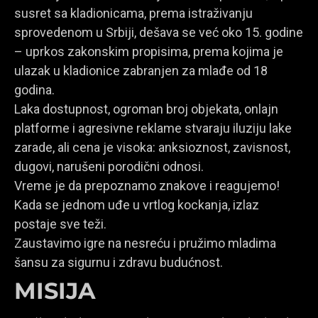
susret sa kladionicama, prema istraživanju
sprovedenom u Srbiji, dešava se već oko 15. godine
– uprkos zakonskim propisima, prema kojima je
ulazak u kladionice zabranjen za mlađe od 18
godina.
Laka dostupnost, ogroman broj objekata, onlajn
platforme i agresivne reklame stvaraju iluziju lake
zarade, ali cena je visoka: anksioznost, zavisnost,
dugovi, narušeni porodični odnosi.
Vreme je da prepoznamo znakove i reagujemo!
Kada se jednom uđe u vrtlog kockanja, izlaz
postaje sve teži.
Zaustavimo igre na nesreću i pružimo mladima
šansu za sigurnu i zdravu budućnost.
MISIJA