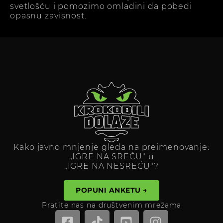
svetlošću i pomozimo omladini da pobedi
opasnu zavisnost.
Kako javno mnjenje gleda na preimenovanje:
„IGRE NA SREĆU" u
„IGRE NA NESREĆU"?
POPUNI ANKETU →
Pratite nas na društvenim mrežama