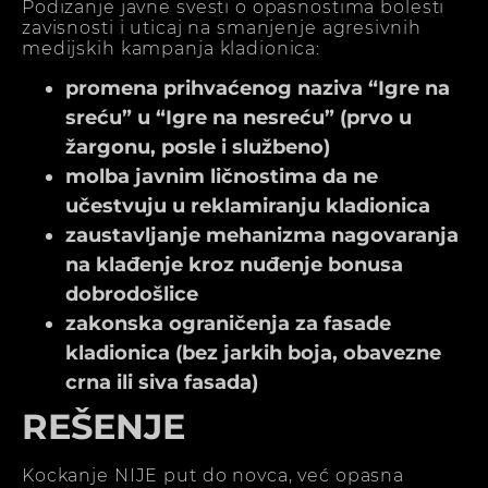
Podizanje javne svesti o opasnostima bolesti
zavisnosti i uticaj na smanjenje agresivnih
medijskih kampanja kladionica:
promena prihvaćenog naziva “Igre na
sreću” u “Igre na nesreću” (prvo u
žargonu, posle i službeno)
molba javnim ličnostima da ne
učestvuju u reklamiranju kladionica
zaustavljanje mehanizma nagovaranja
na klađenje kroz nuđenje bonusa
dobrodošlice
zakonska ograničenja za fasade
kladionica (bez jarkih boja, obavezne
crna ili siva fasada)
REŠENJE
Kockanje NIJE put do novca, već opasna