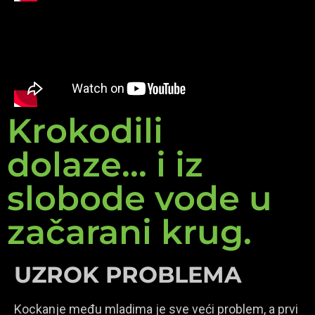
Krokodili
dolaze... i iz
slobode vode u
začarani krug.
UZROK PROBLEMA
Kockanje među mladima je sve veći problem, a prvi