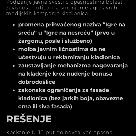
Podizanje javne svesti o opasnostima bolesti
zavisnosti i uticaj na smanjenje agresivnih
medijskih kampanja kladionica:
promena prihvaćenog naziva “Igre na
sreću” u “Igre na nesreću” (prvo u
žargonu, posle i službeno)
molba javnim ličnostima da ne
učestvuju u reklamiranju kladionica
zaustavljanje mehanizma nagovaranja
na klađenje kroz nuđenje bonusa
dobrodošlice
zakonska ograničenja za fasade
kladionica (bez jarkih boja, obavezne
crna ili siva fasada)
REŠENJE
Kockanje NIJE put do novca, već opasna