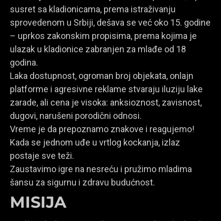
susret sa kladionicama, prema istraživanju
sprovedenom u Srbiji, dešava se već oko 15. godine
– uprkos zakonskim propisima, prema kojima je
ulazak u kladionice zabranjen za mlađe od 18
godina.
Laka dostupnost, ogroman broj objekata, onlajn
platforme i agresivne reklame stvaraju iluziju lake
zarade, ali cena je visoka: anksioznost, zavisnost,
dugovi, narušeni porodični odnosi.
Vreme je da prepoznamo znakove i reagujemo!
Kada se jednom uđe u vrtlog kockanja, izlaz
postaje sve teži.
Zaustavimo igre na nesreću i pružimo mladima
šansu za sigurnu i zdravu budućnost.
MISIJA