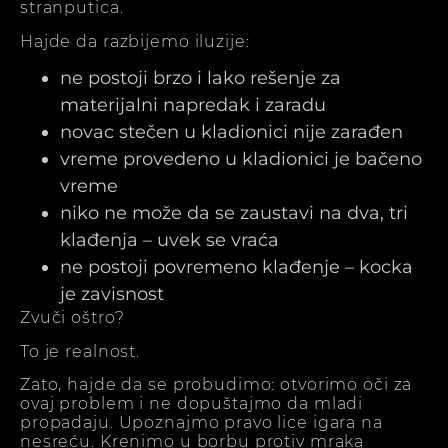
stranputica.
Hajde da razbijemo iluzije:
ne postoji brzo i lako rešenje za
materijalni napredak i zaradu
novac stečen u kladionici nije zarađen
vreme provedeno u kladionici je bačeno
vreme
niko ne može da se zaustavi na dva, tri
klađenja – uvek se vraća
ne postoji povremeno klađenje – kocka
je zavisnost
Zvuči oštro?
To je realnost.
Zato, hajde da se probudimo: otvorimo oči za
ovaj problem i ne dopuštajmo da mladi
propadaju. Upoznajmo pravo lice igara na
nesreću. Krenimo u borbu protiv mraka