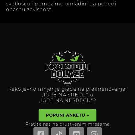
svetlošću i pomozimo omladini da pobedi
opasnu zavisnost.
Kako javno mnjenje gleda na preimenovanje:
„IGRE NA SREĆU" u
„IGRE NA NESREĆU"?
POPUNI ANKETU →
Pratite nas na društvenim mrežama