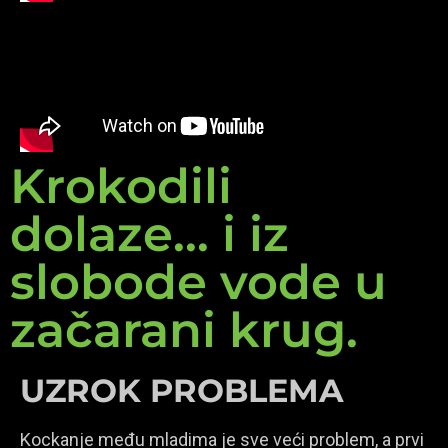
Krokodili
dolaze... i iz
slobode vode u
začarani krug.
UZROK PROBLEMA
Kockanje među mladima je sve veći problem, a prvi