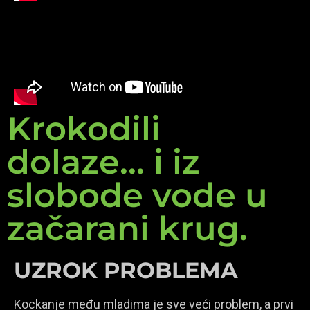
Krokodili
dolaze... i iz
slobode vode u
začarani krug.
UZROK PROBLEMA
Kockanje među mladima je sve veći problem, a prvi