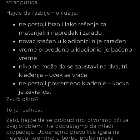
stranputica.
Hajde da razbijemo iluzije:
ne postoji brzo i lako rešenje za
materijalni napredak i zaradu
novac stečen u kladionici nije zarađen
vreme provedeno u kladionici je bačeno
vreme
niko ne može da se zaustavi na dva, tri
klađenja – uvek se vraća
ne postoji povremeno klađenje – kocka
je zavisnost
Zvuči oštro?
To je realnost.
Zato, hajde da se probudimo: otvorimo oči za
ovaj problem i ne dopuštajmo da mladi
propadaju. Upoznajmo pravo lice igara na
nesreću. Krenimo u borbu protiv mraka