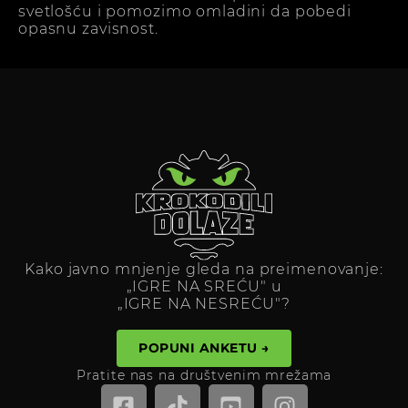
svetlošću i pomozimo omladini da pobedi
opasnu zavisnost.
Kako javno mnjenje gleda na preimenovanje:
„IGRE NA SREĆU" u
„IGRE NA NESREĆU"?
POPUNI ANKETU →
Pratite nas na društvenim mrežama