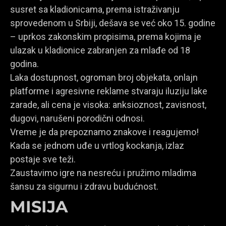
susret sa kladionicama, prema istraživanju
sprovedenom u Srbiji, dešava se već oko 15. godine
– uprkos zakonskim propisima, prema kojima je
ulazak u kladionice zabranjen za mlađe od 18
godina.
Laka dostupnost, ogroman broj objekata, onlajn
platforme i agresivne reklame stvaraju iluziju lake
zarade, ali cena je visoka: anksioznost, zavisnost,
dugovi, narušeni porodični odnosi.
Vreme je da prepoznamo znakove i reagujemo!
Kada se jednom uđe u vrtlog kockanja, izlaz
postaje sve teži.
Zaustavimo igre na nesreću i pružimo mladima
šansu za sigurnu i zdravu budućnost.
MISIJA