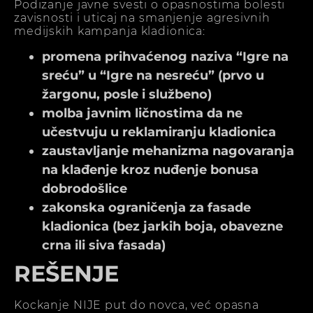
Podizanje javne svesti o opasnostima bolesti
zavisnosti i uticaj na smanjenje agresivnih
medijskih kampanja kladionica:
promena prihvaćenog naziva “Igre na
sreću” u “Igre na nesreću” (prvo u
žargonu, posle i službeno)
molba javnim ličnostima da ne
učestvuju u reklamiranju kladionica
zaustavljanje mehanizma nagovaranja
na klađenje kroz nuđenje bonusa
dobrodošlice
zakonska ograničenja za fasade
kladionica (bez jarkih boja, obavezne
crna ili siva fasada)
REŠENJE
Kockanje NIJE put do novca, već opasna