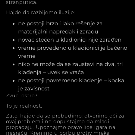
stranputica.
Hajde da razbijemo iluzije:
ne postoji brzo i lako rešenje za
materijalni napredak i zaradu
novac stečen u kladionici nije zarađen
vreme provedeno u kladionici je bačeno
vreme
niko ne može da se zaustavi na dva, tri
klađenja – uvek se vraća
ne postoji povremeno klađenje – kocka
je zavisnost
Zvuči oštro?
To je realnost.
Zato, hajde da se probudimo: otvorimo oči za
ovaj problem i ne dopuštajmo da mladi
propadaju. Upoznajmo pravo lice igara na
nesreću. Krenimo u borbu protiv mraka