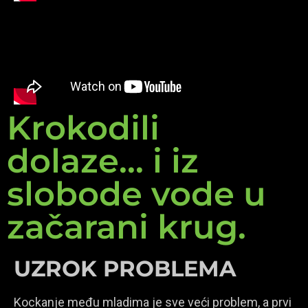
Krokodili
dolaze... i iz
slobode vode u
začarani krug.
UZROK PROBLEMA
Kockanje među mladima je sve veći problem, a prvi