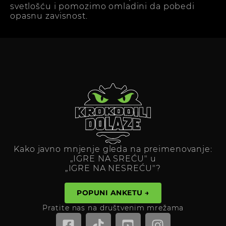
svetlošću i pomozimo omladini da pobedi
opasnu zavisnost.
Kako javno mnjenje gleda na preimenovanje:
„IGRE NA SREĆU" u
„IGRE NA NESREĆU"?
POPUNI ANKETU →
Pratite nas na društvenim mrežama