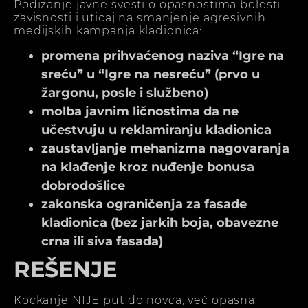
Podizanje javne svesti o opasnostima bolesti
zavisnosti i uticaj na smanjenje agresivnih
medijskih kampanja kladionica:
promena prihvaćenog naziva “Igre na
sreću” u “Igre na nesreću” (prvo u
žargonu, posle i službeno)
molba javnim ličnostima da ne
učestvuju u reklamiranju kladionica
zaustavljanje mehanizma nagovaranja
na klađenje kroz nuđenje bonusa
dobrodošlice
zakonska ograničenja za fasade
kladionica (bez jarkih boja, obavezne
crna ili siva fasada)
REŠENJE
Kockanje NIJE put do novca, već opasna