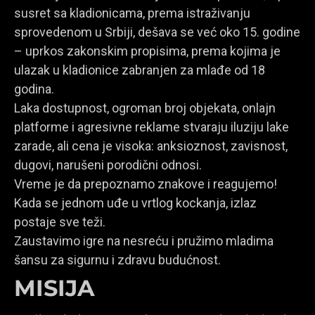
susret sa kladionicama, prema istraživanju
sprovedenom u Srbiji, dešava se već oko 15. godine
– uprkos zakonskim propisima, prema kojima je
ulazak u kladionice zabranjen za mlađe od 18
godina.
Laka dostupnost, ogroman broj objekata, onlajn
platforme i agresivne reklame stvaraju iluziju lake
zarade, ali cena je visoka: anksioznost, zavisnost,
dugovi, narušeni porodični odnosi.
Vreme je da prepoznamo znakove i reagujemo!
Kada se jednom uđe u vrtlog kockanja, izlaz
postaje sve teži.
Zaustavimo igre na nesreću i pružimo mladima
šansu za sigurnu i zdravu budućnost.
MISIJA