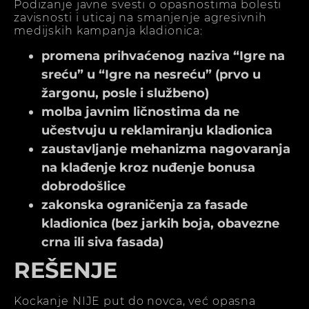
Podizanje javne svesti o opasnostima bolesti
zavisnosti i uticaj na smanjenje agresivnih
medijskih kampanja kladionica:
promena prihvaćenog naziva “Igre na
sreću” u “Igre na nesreću” (prvo u
žargonu, posle i službeno)
molba javnim ličnostima da ne
učestvuju u reklamiranju kladionica
zaustavljanje mehanizma nagovaranja
na klađenje kroz nuđenje bonusa
dobrodošlice
zakonska ograničenja za fasade
kladionica (bez jarkih boja, obavezne
crna ili siva fasada)
REŠENJE
Kockanje NIJE put do novca, već opasna