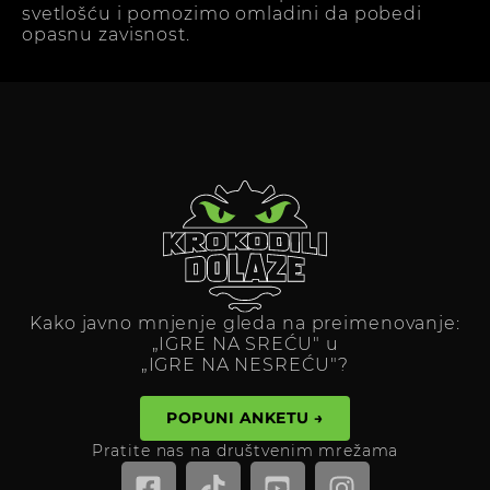
svetlošću i pomozimo omladini da pobedi
opasnu zavisnost.
Kako javno mnjenje gleda na preimenovanje:
„IGRE NA SREĆU" u
„IGRE NA NESREĆU"?
POPUNI ANKETU →
Pratite nas na društvenim mrežama