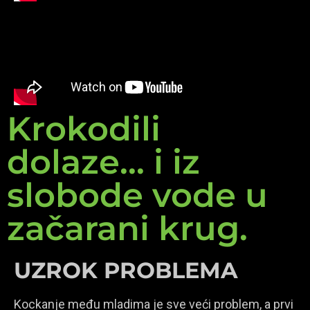
Krokodili
dolaze... i iz
slobode vode u
začarani krug.
UZROK PROBLEMA
Kockanje među mladima je sve veći problem, a prvi