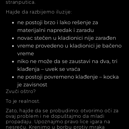
stranputica.
Hajde da razbijemo iluzije:
ne postoji brzo i lako rešenje za
materijalni napredak i zaradu
novac stečen u kladionici nije zarađen
vreme provedeno u kladionici je bačeno
vreme
niko ne može da se zaustavi na dva, tri
klađenja – uvek se vraća
ne postoji povremeno klađenje – kocka
je zavisnost
Zvuči oštro?
To je realnost.
Zato, hajde da se probudimo: otvorimo oči za
ovaj problem i ne dopuštajmo da mladi
propadaju. Upoznajmo pravo lice igara na
nesreću. Krenimo u borbu protiv mraka