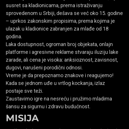
susret sa kladionicama, prema istraživanju
sprovedenom u Srbiji, dešava se već oko 15. godine
– uprkos zakonskim propisima, prema kojima je
ulazak u kladionice zabranjen za mlađe od 18
godina.
Laka dostupnost, ogroman broj objekata, onlajn
platforme i agresivne reklame stvaraju iluziju lake
zarade, ali cena je visoka: anksioznost, zavisnost,
dugovi, narušeni porodični odnosi.
Vreme je da prepoznamo znakove i reagujemo!
Kada se jednom uđe u vrtlog kockanja, izlaz
postaje sve teži.
Zaustavimo igre na nesreću i pružimo mladima
šansu za sigurnu i zdravu budućnost.
MISIJA