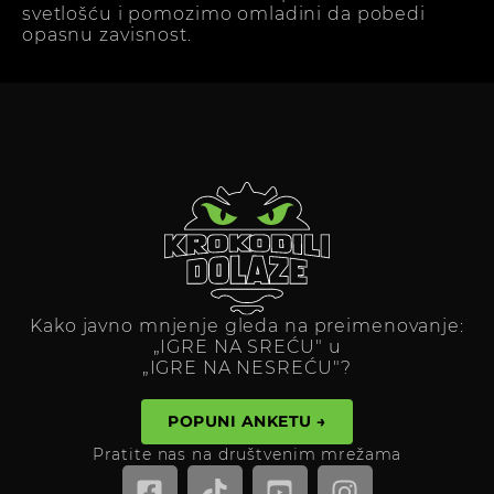
svetlošću i pomozimo omladini da pobedi
opasnu zavisnost.
Kako javno mnjenje gleda na preimenovanje:
„IGRE NA SREĆU" u
„IGRE NA NESREĆU"?
POPUNI ANKETU →
Pratite nas na društvenim mrežama