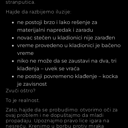
stranputica.
Hajde da razbijemo iluzije:
ne postoji brzo i lako rešenje za
materijalni napredak i zaradu
novac stečen u kladionici nije zarađen
vreme provedeno u kladionici je bačeno
vreme
niko ne može da se zaustavi na dva, tri
klađenja – uvek se vraća
ne postoji povremeno klađenje – kocka
je zavisnost
Zvuči oštro?
To je realnost.
Zato, hajde da se probudimo: otvorimo oči za
ovaj problem i ne dopuštajmo da mladi
propadaju. Upoznajmo pravo lice igara na
nesreću. Krenimo u borbu protiv mraka