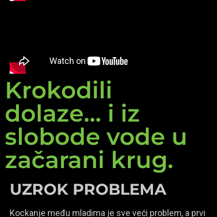
Krokodili
dolaze... i iz
slobode vode u
začarani krug.
UZROK PROBLEMA
Kockanje među mladima je sve veći problem, a prvi