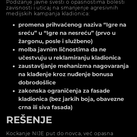
Podizanje javne svesti o opasnostima bolesti
zavisnosti i uticaj na smanjenje agresivnih
medijskih kampanja kladionica:
promena prihvaćenog naziva “Igre na
sreću” u “Igre na nesreću” (prvo u
žargonu, posle i službeno)
molba javnim ličnostima da ne
učestvuju u reklamiranju kladionica
zaustavljanje mehanizma nagovaranja
na klađenje kroz nuđenje bonusa
dobrodošlice
zakonska ograničenja za fasade
kladionica (bez jarkih boja, obavezne
crna ili siva fasada)
REŠENJE
Kockanje NIJE put do novca, već opasna