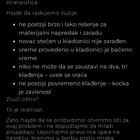
stranputica.
Hajde da razbijemo iluzije:
ne postoji brzo i lako rešenje za
materijalni napredak i zaradu
novac stečen u kladionici nije zarađen
vreme provedeno u kladionici je bačeno
vreme
niko ne može da se zaustavi na dva, tri
klađenja – uvek se vraća
ne postoji povremeno klađenje – kocka
je zavisnost
Zvuči oštro?
To je realnost.
Zato, hajde da se probudimo: otvorimo oči za
ovaj problem i ne dopuštajmo da mladi
propadaju. Upoznajmo pravo lice igara na
nesreću. Krenimo u borbu protiv mraka