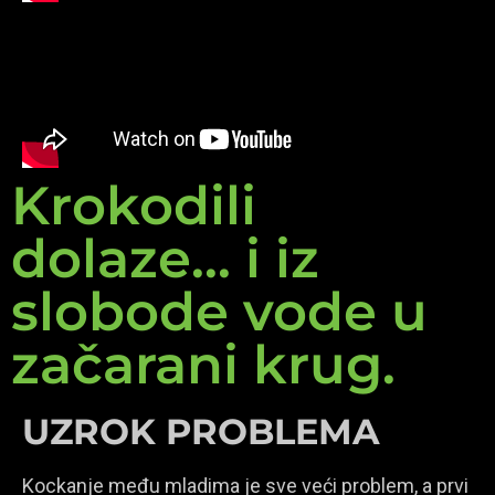
Krokodili
dolaze... i iz
slobode vode u
začarani krug.
UZROK PROBLEMA
Kockanje među mladima je sve veći problem, a prvi