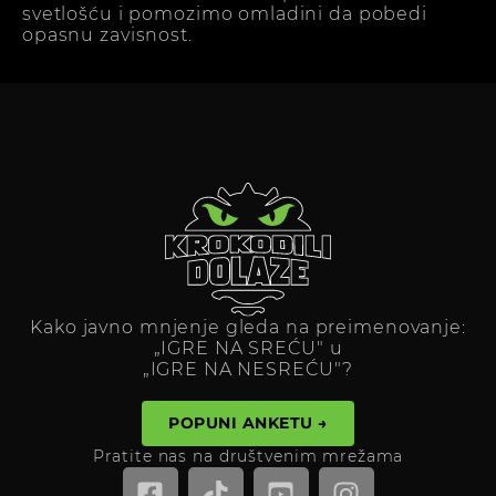
svetlošću i pomozimo omladini da pobedi
opasnu zavisnost.
Kako javno mnjenje gleda na preimenovanje:
„IGRE NA SREĆU" u
„IGRE NA NESREĆU"?
POPUNI ANKETU →
Pratite nas na društvenim mrežama