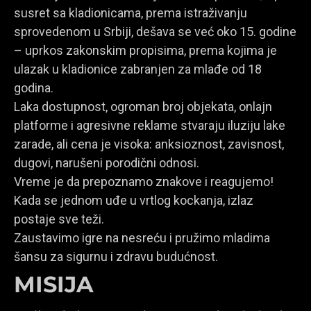
susret sa kladionicama, prema istraživanju
sprovedenom u Srbiji, dešava se već oko 15. godine
– uprkos zakonskim propisima, prema kojima je
ulazak u kladionice zabranjen za mlađe od 18
godina.
Laka dostupnost, ogroman broj objekata, onlajn
platforme i agresivne reklame stvaraju iluziju lake
zarade, ali cena je visoka: anksioznost, zavisnost,
dugovi, narušeni porodični odnosi.
Vreme je da prepoznamo znakove i reagujemo!
Kada se jednom uđe u vrtlog kockanja, izlaz
postaje sve teži.
Zaustavimo igre na nesreću i pružimo mladima
šansu za sigurnu i zdravu budućnost.
MISIJA