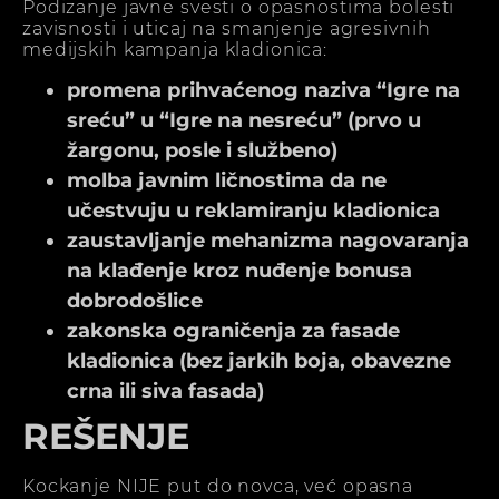
Podizanje javne svesti o opasnostima bolesti
zavisnosti i uticaj na smanjenje agresivnih
medijskih kampanja kladionica:
promena prihvaćenog naziva “Igre na
sreću” u “Igre na nesreću” (prvo u
žargonu, posle i službeno)
molba javnim ličnostima da ne
učestvuju u reklamiranju kladionica
zaustavljanje mehanizma nagovaranja
na klađenje kroz nuđenje bonusa
dobrodošlice
zakonska ograničenja za fasade
kladionica (bez jarkih boja, obavezne
crna ili siva fasada)
REŠENJE
Kockanje NIJE put do novca, već opasna