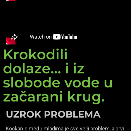
Krokodili
dolaze... i iz
slobode vode u
začarani krug.
UZROK PROBLEMA
Kockanje među mladima je sve veći problem, a prvi