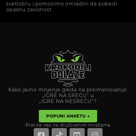
svetlošću i pomozimo omladini da pobedi
opasnu zavisnost.
Kako javno mnjenje gleda na preimenovanje:
„IGRE NA SREĆU" u
„IGRE NA NESREĆU"?
POPUNI ANKETU →
Pratite nas na društvenim mrežama