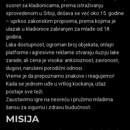
susret sa kladionicama, prema istraživanju
sprovedenom u Srbiji, dešava se već oko 15. godine
– uprkos zakonskim propisima, prema kojima je
ulazak u kladionice zabranjen za mlađe od 18
godina.
Laka dostupnost, ogroman broj objekata, onlajn
platforme i agresivne reklame stvaraju iluziju lake
zarade, ali cena je visoka: anksioznost, zavisnost,
dugovi, narušeni porodični odnosi.
Vreme je da prepoznamo znakove i reagujemo!
Kada se jednom uđe u vrtlog kockanja, izlaz
postaje sve teži.
Zaustavimo igre na nesreću i pružimo mladima
šansu za sigurnu i zdravu budućnost.
MISIJA