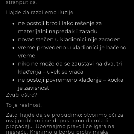
stranputica.
Hajde da razbijemo iluzije:
ne postoji brzo i lako rešenje za
materijalni napredak i zaradu
novac stečen u kladionici nije zarađen
vreme provedeno u kladionici je bačeno
vreme
niko ne može da se zaustavi na dva, tri
klađenja – uvek se vraća
ne postoji povremeno klađenje – kocka
je zavisnost
Zvuči oštro?
To je realnost.
Zato, hajde da se probudimo: otvorimo oči za
ovaj problem i ne dopuštajmo da mladi
propadaju. Upoznajmo pravo lice igara na
nesreću. Krenimo u borbu protiv mraka