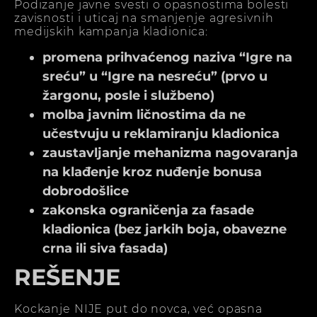
Podizanje javne svesti o opasnostima bolesti
zavisnosti i uticaj na smanjenje agresivnih
medijskih kampanja kladionica:
promena prihvaćenog naziva “Igre na
sreću” u “Igre na nesreću” (prvo u
žargonu, posle i službeno)
molba javnim ličnostima da ne
učestvuju u reklamiranju kladionica
zaustavljanje mehanizma nagovaranja
na klađenje kroz nuđenje bonusa
dobrodošlice
zakonska ograničenja za fasade
kladionica (bez jarkih boja, obavezne
crna ili siva fasada)
REŠENJE
Kockanje NIJE put do novca, već opasna