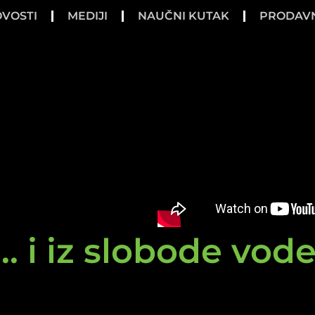
VOSTI
MEDIJI
NAUČNI KUTAK
PRODAV
.. i iz slobode vod