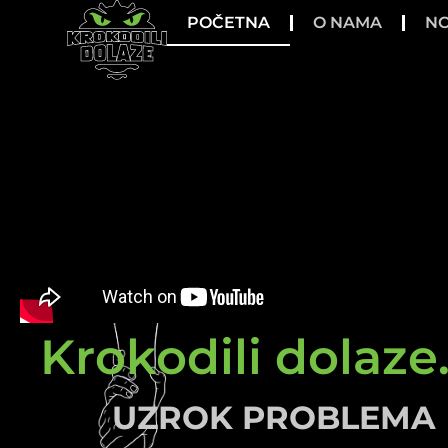
POČETNA
O NAMA
NO
Krokodili dolaze.
UZROK PROBLEMA