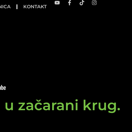
NICA
KONTAKT
e u začarani krug.