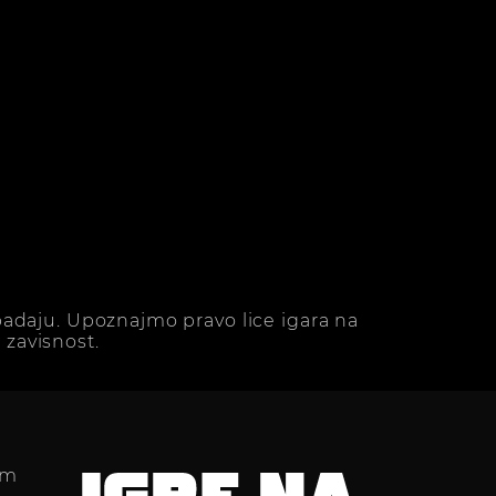
adaju. Upoznajmo pravo lice igara na
zavisnost.
im