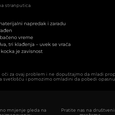
a stranputica.
 materijalni napredak i zaradu
arađen
e bačeno vreme
a, tri klađenja – uvek se vraća
kocka je zavisnost
 oči za ovaj problem i ne dopuštajmo da mladi prop
a svetlošću i pomozimo omladini da pobedi opasnu 
vno mnjenje gleda na
Pratite nas na društven