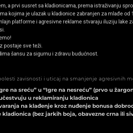
, a prvi susret sa kladionicama, prema istraživanju spro
a kojima je ulazak u kladionice zabranjen za mlađe od 
ajn platforme i agresivne reklame stvaraju iluziju lake za
si.
jemo!
z postaje sve teži.
dima šansu za sigurnu i zdravu budućnost.
olesti zavisnosti i uticaj na smanjenje agresivnih 
e na sreću” u “Igre na nesreću” (prvo u žargonu
učestvuju u reklamiranju kladionica
aranja na klađenje kroz nuđenje bonusa dobrod
ladionica (bez jarkih boja, obavezne crna ili si