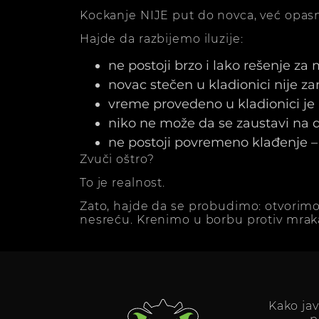
Kockanje NIJE put do novca, već opasn
Hajde da razbijemo iluzije:
ne postoji brzo i lako rešenje za
novac stečen u kladionici nije z
vreme provedeno u kladionici j
niko ne može da se zaustavi na dv
ne postoji povremeno klađenje – 
Zvuči oštro?
To je realnost.
Zato, hajde da se probudimo: otvorimo
nesreću. Krenimo u borbu protiv mrak
Kako ja