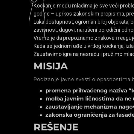
Kockanje među mladima je sve veći problem
godine – uprkos zakonskim propisima, prem
Laka dostupnost, ogroman broj objekata, onl
zavisnost, dugovi, narušeni porodični odno
Vreme je da prepoznamo znakove i reagu
Kada se jednom uđe u vrtlog kockanja, izla
Zaustavimo igre na nesreću i pružimo mla
MISIJA
Podizanje javne svesti o opasnostima b
promena prihvaćenog naziva “Igr
molba javnim ličnostima da ne 
zaustavljanje mehanizma nagov
zakonska ograničenja za fasade k
REŠENJE