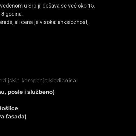
vedenom u Srbiji, dešava se već oko 15.
18 godina.
rade, ali cena je visoka: anksioznost,
medijskih kampanja kladionica:
, posle i službeno)
ošlice
va fasada)