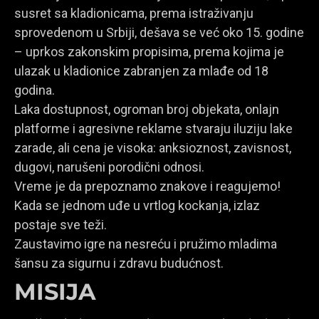
susret sa kladionicama, prema istraživanju
sprovedenom u Srbiji, dešava se već oko 15. godine
– uprkos zakonskim propisima, prema kojima je
ulazak u kladionice zabranjen za mlađe od 18
godina.
Laka dostupnost, ogroman broj objekata, onlajn
platforme i agresivne reklame stvaraju iluziju lake
zarade, ali cena je visoka: anksioznost, zavisnost,
dugovi, narušeni porodični odnosi.
Vreme je da prepoznamo znakove i reagujemo!
Kada se jednom uđe u vrtlog kockanja, izlaz
postaje sve teži.
Zaustavimo igre na nesreću i pružimo mladima
šansu za sigurnu i zdravu budućnost.
MISIJA