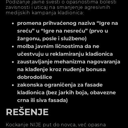
Podizanje javne svesti o opasnostima bolesti
zavisnosti i uticaj na smanjenje agresivnih
medijskih kampanja kladionica:
promena prihvaćenog naziva “Igre na
sreću” u “Igre na nesreću” (prvo u
žargonu, posle i službeno)
molba javnim ličnostima da ne
učestvuju u reklamiranju kladionica
zaustavljanje mehanizma nagovaranja
na klađenje kroz nuđenje bonusa
dobrodošlice
zakonska ograničenja za fasade
kladionica (bez jarkih boja, obavezne
crna ili siva fasada)
REŠENJE
Kockanje NIJE put do novca, već opasna