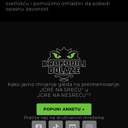
svetlošću i pomozimo omladini da pobedi
opasnu zavisnost.
Kako javno mnjenje gleda na preimenovanje:
„IGRE NA SREĆU" u
„IGRE NA NESREĆU"?
POPUNI ANKETU →
Pratite nas na društvenim mrežama