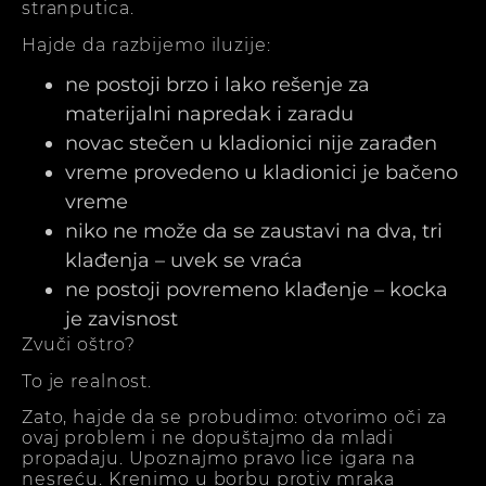
stranputica.
Hajde da razbijemo iluzije:
ne postoji brzo i lako rešenje za
materijalni napredak i zaradu
novac stečen u kladionici nije zarađen
vreme provedeno u kladionici je bačeno
vreme
niko ne može da se zaustavi na dva, tri
klađenja – uvek se vraća
ne postoji povremeno klađenje – kocka
je zavisnost
Zvuči oštro?
To je realnost.
Zato, hajde da se probudimo: otvorimo oči za
ovaj problem i ne dopuštajmo da mladi
propadaju. Upoznajmo pravo lice igara na
nesreću. Krenimo u borbu protiv mraka