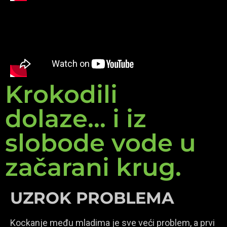
Krokodili
dolaze... i iz
slobode vode u
začarani krug.
UZROK PROBLEMA
Kockanje među mladima je sve veći problem, a prvi