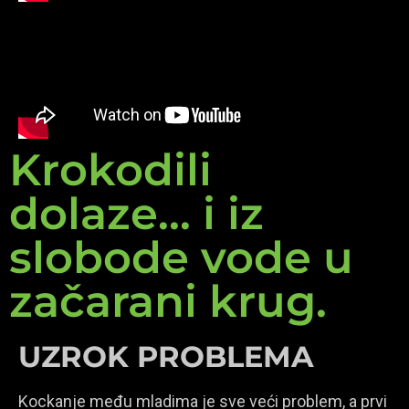
Krokodili
dolaze... i iz
slobode vode u
začarani krug.
UZROK PROBLEMA
Kockanje među mladima je sve veći problem, a prvi