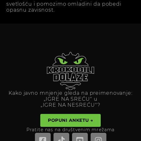
svetlošću i pomozimo omladini da pobedi
opasnu zavisnost.
Kako javno mnjenje gleda na preimenovanje:
„IGRE NA SREĆU" u
„IGRE NA NESREĆU"?
POPUNI ANKETU →
Pratite nas na društvenim mrežama