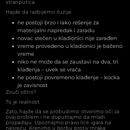
stranputica.
Hajde da razbijemo iluzije:
ne postoji brzo i lako rešenje za
materijalni napredak i zaradu
novac stečen u kladionici nije zarađen
vreme provedeno u kladionici je bačeno
vreme
niko ne može da se zaustavi na dva, tri
klađenja – uvek se vraća
ne postoji povremeno klađenje – kocka
je zavisnost
Zvuči oštro?
To je realnost.
Zato, hajde da se probudimo: otvorimo oči za
ovaj problem i ne dopuštajmo da mladi
propadaju. Upoznajmo pravo lice igara na
nesreću. Krenimo u borbu protiv mraka