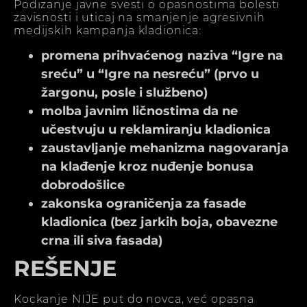
Podizanje javne svesti o opasnostima bolesti
zavisnosti i uticaj na smanjenje agresivnih
medijskih kampanja kladionica:
promena prihvaćenog naziva “Igre na
sreću” u “Igre na nesreću” (prvo u
žargonu, posle i službeno)
molba javnim ličnostima da ne
učestvuju u reklamiranju kladionica
zaustavljanje mehanizma nagovaranja
na klađenje kroz nuđenje bonusa
dobrodošlice
zakonska ograničenja za fasade
kladionica (bez jarkih boja, obavezne
crna ili siva fasada)
REŠENJE
Kockanje NIJE put do novca, već opasna