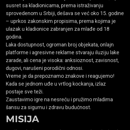
susret sa kladionicama, prema istraživanju
sprovedenom u Srbiji, dešava se već oko 15. godine
– uprkos zakonskim propisima, prema kojima je
ulazak u kladionice zabranjen za mlađe od 18
godina.
Laka dostupnost, ogroman broj objekata, onlajn
platforme i agresivne reklame stvaraju iluziju lake
zarade, ali cena je visoka: anksioznost, zavisnost,
dugovi, narušeni porodični odnosi.
Vreme je da prepoznamo znakove i reagujemo!
Kada se jednom uđe u vrtlog kockanja, izlaz
postaje sve teži.
Zaustavimo igre na nesreću i pružimo mladima
šansu za sigurnu i zdravu budućnost.
MISIJA