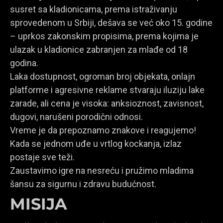
susret sa kladionicama, prema istraživanju
sprovedenom u Srbiji, dešava se već oko 15. godine
– uprkos zakonskim propisima, prema kojima je
ulazak u kladionice zabranjen za mlađe od 18
godina.
Laka dostupnost, ogroman broj objekata, onlajn
platforme i agresivne reklame stvaraju iluziju lake
zarade, ali cena je visoka: anksioznost, zavisnost,
dugovi, narušeni porodični odnosi.
Vreme je da prepoznamo znakove i reagujemo!
Kada se jednom uđe u vrtlog kockanja, izlaz
postaje sve teži.
Zaustavimo igre na nesreću i pružimo mladima
šansu za sigurnu i zdravu budućnost.
MISIJA