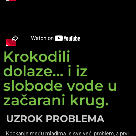
Krokodili
dolaze... i iz
slobode vode u
začarani krug.
UZROK PROBLEMA
Kockanje među mladima je sve veći problem, a prvi