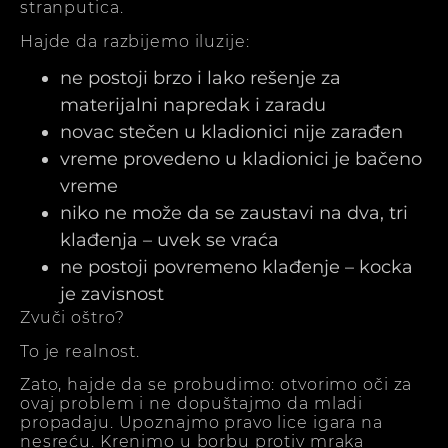
stranputica.
Hajde da razbijemo iluzije:
ne postoji brzo i lako rešenje za
materijalni napredak i zaradu
novac stečen u kladionici nije zarađen
vreme provedeno u kladionici je bačeno
vreme
niko ne može da se zaustavi na dva, tri
klađenja – uvek se vraća
ne postoji povremeno klađenje – kocka
je zavisnost
Zvuči oštro?
To je realnost.
Zato, hajde da se probudimo: otvorimo oči za
ovaj problem i ne dopuštajmo da mladi
propadaju. Upoznajmo pravo lice igara na
nesreću. Krenimo u borbu protiv mraka