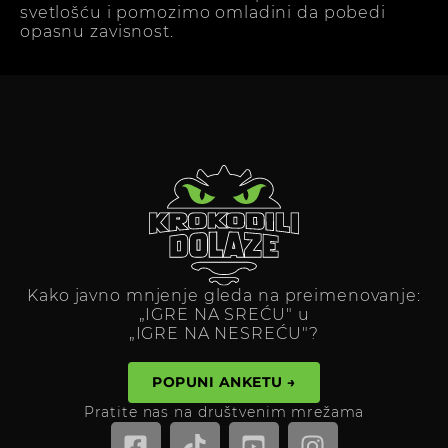
svetlošću i pomozimo omladini da pobedi
opasnu zavisnost.
Kako javno mnjenje gleda na preimenovanje:
„IGRE NA SREĆU" u
„IGRE NA NESREĆU"?
POPUNI ANKETU →
Pratite nas na društvenim mrežama