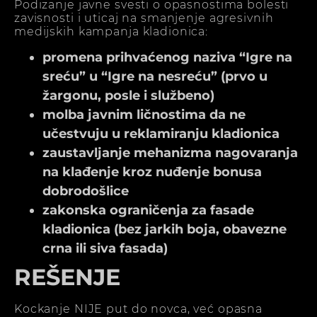
Podizanje javne svesti o opasnostima bolesti
zavisnosti i uticaj na smanjenje agresivnih
medijskih kampanja kladionica:
promena prihvaćenog naziva “Igre na
sreću” u “Igre na nesreću” (prvo u
žargonu, posle i službeno)
molba javnim ličnostima da ne
učestvuju u reklamiranju kladionica
zaustavljanje mehanizma nagovaranja
na klađenje kroz nuđenje bonusa
dobrodošlice
zakonska ograničenja za fasade
kladionica (bez jarkih boja, obavezne
crna ili siva fasada)
REŠENJE
Kockanje NIJE put do novca, već opasna