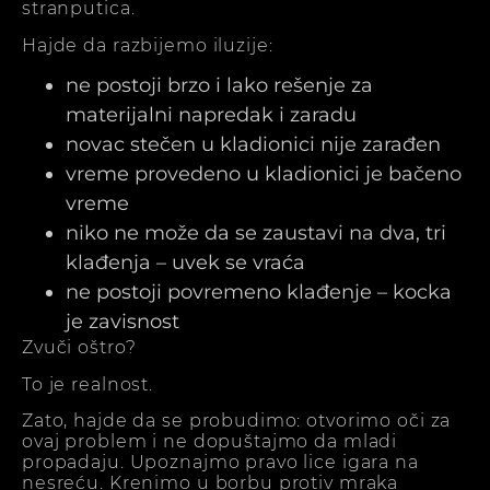
stranputica.
Hajde da razbijemo iluzije:
ne postoji brzo i lako rešenje za
materijalni napredak i zaradu
novac stečen u kladionici nije zarađen
vreme provedeno u kladionici je bačeno
vreme
niko ne može da se zaustavi na dva, tri
klađenja – uvek se vraća
ne postoji povremeno klađenje – kocka
je zavisnost
Zvuči oštro?
To je realnost.
Zato, hajde da se probudimo: otvorimo oči za
ovaj problem i ne dopuštajmo da mladi
propadaju. Upoznajmo pravo lice igara na
nesreću. Krenimo u borbu protiv mraka