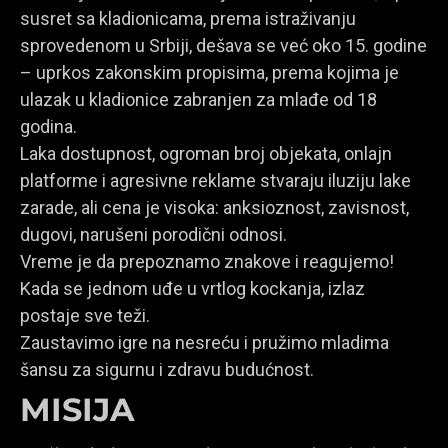
susret sa kladionicama, prema istraživanju
sprovedenom u Srbiji, dešava se već oko 15. godine
– uprkos zakonskim propisima, prema kojima je
ulazak u kladionice zabranjen za mlađe od 18
godina.
Laka dostupnost, ogroman broj objekata, onlajn
platforme i agresivne reklame stvaraju iluziju lake
zarade, ali cena je visoka: anksioznost, zavisnost,
dugovi, narušeni porodični odnosi.
Vreme je da prepoznamo znakove i reagujemo!
Kada se jednom uđe u vrtlog kockanja, izlaz
postaje sve teži.
Zaustavimo igre na nesreću i pružimo mladima
šansu za sigurnu i zdravu budućnost.
MISIJA