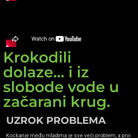
Krokodili
dolaze... i iz
slobode vode u
začarani krug.
UZROK PROBLEMA
Kockanje među mladima je sve veći problem, a prvi