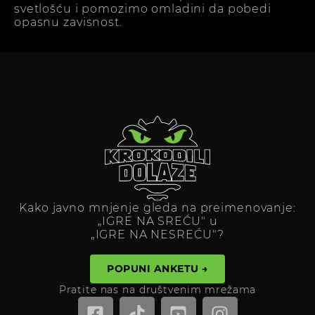
svetlošću i pomozimo omladini da pobedi
opasnu zavisnost.
Kako javno mnjenje gleda na preimenovanje:
„IGRE NA SREĆU" u
„IGRE NA NESREĆU"?
POPUNI ANKETU →
Pratite nas na društvenim mrežama