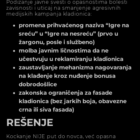
Podizanje javne svesti o opasnostima bolesti
zavisnosti i uticaj na smanjenje agresivnih
medijskih kampanja kladionica:
promena prihvaćenog naziva “Igre na
sreću” u “Igre na nesreću” (prvo u
žargonu, posle i službeno)
molba javnim ličnostima da ne
učestvuju u reklamiranju kladionica
zaustavljanje mehanizma nagovaranja
na klađenje kroz nuđenje bonusa
dobrodošlice
zakonska ograničenja za fasade
kladionica (bez jarkih boja, obavezne
crna ili siva fasada)
REŠENJE
Kockanje NIJE put do novca, već opasna