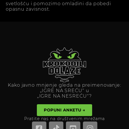
svetlošću i pomozimo omladini da pobedi
opasnu zavisnost.
Kako javno mnjenje gleda na preimenovanje:
„IGRE NA SREĆU" u
„IGRE NA NESREĆU"?
POPUNI ANKETU →
Pratite nas na društvenim mrežama