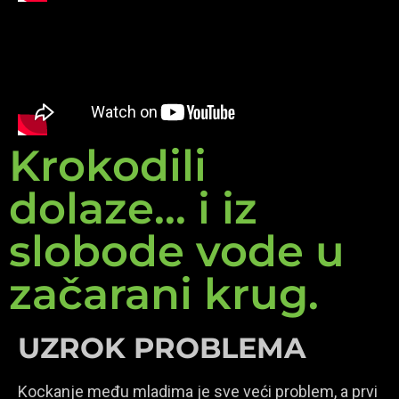
Krokodili
dolaze... i iz
slobode vode u
začarani krug.
UZROK PROBLEMA
Kockanje među mladima je sve veći problem, a prvi