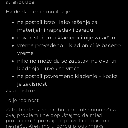
stranputica.
Hajde da razbijemo iluzije:
ne postoji brzo i lako rešenje za
materijalni napredak i zaradu
novac stečen u kladionici nije zarađen
vreme provedeno u kladionici je bačeno
vreme
niko ne može da se zaustavi na dva, tri
klađenja – uvek se vraća
ne postoji povremeno klađenje – kocka
je zavisnost
Zvuči oštro?
To je realnost.
Zato, hajde da se probudimo: otvorimo oči za
ovaj problem i ne dopuštajmo da mladi
propadaju. Upoznajmo pravo lice igara na
nesreću. Krenimo u borbu protiv mraka