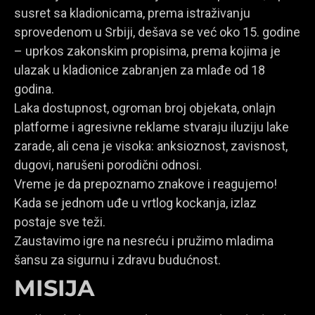
susret sa kladionicama, prema istraživanju
sprovedenom u Srbiji, dešava se već oko 15. godine
– uprkos zakonskim propisima, prema kojima je
ulazak u kladionice zabranjen za mlađe od 18
godina.
Laka dostupnost, ogroman broj objekata, onlajn
platforme i agresivne reklame stvaraju iluziju lake
zarade, ali cena je visoka: anksioznost, zavisnost,
dugovi, narušeni porodični odnosi.
Vreme je da prepoznamo znakove i reagujemo!
Kada se jednom uđe u vrtlog kockanja, izlaz
postaje sve teži.
Zaustavimo igre na nesreću i pružimo mladima
šansu za sigurnu i zdravu budućnost.
MISIJA