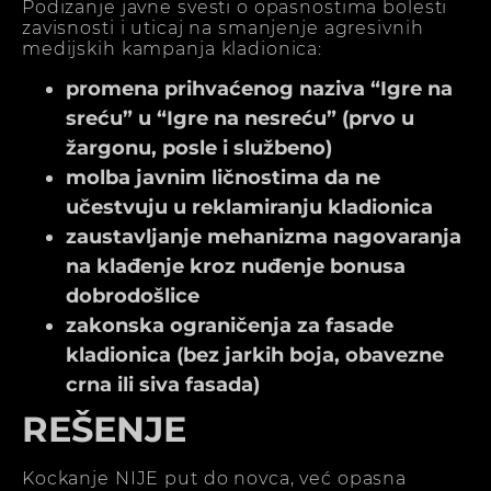
Podizanje javne svesti o opasnostima bolesti
zavisnosti i uticaj na smanjenje agresivnih
medijskih kampanja kladionica:
promena prihvaćenog naziva “Igre na
sreću” u “Igre na nesreću” (prvo u
žargonu, posle i službeno)
molba javnim ličnostima da ne
učestvuju u reklamiranju kladionica
zaustavljanje mehanizma nagovaranja
na klađenje kroz nuđenje bonusa
dobrodošlice
zakonska ograničenja za fasade
kladionica (bez jarkih boja, obavezne
crna ili siva fasada)
REŠENJE
Kockanje NIJE put do novca, već opasna