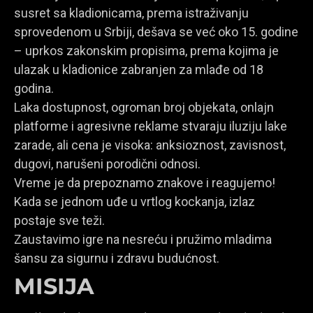
susret sa kladionicama, prema istraživanju
sprovedenom u Srbiji, dešava se već oko 15. godine
– uprkos zakonskim propisima, prema kojima je
ulazak u kladionice zabranjen za mlađe od 18
godina.
Laka dostupnost, ogroman broj objekata, onlajn
platforme i agresivne reklame stvaraju iluziju lake
zarade, ali cena je visoka: anksioznost, zavisnost,
dugovi, narušeni porodični odnosi.
Vreme je da prepoznamo znakove i reagujemo!
Kada se jednom uđe u vrtlog kockanja, izlaz
postaje sve teži.
Zaustavimo igre na nesreću i pružimo mladima
šansu za sigurnu i zdravu budućnost.
MISIJA