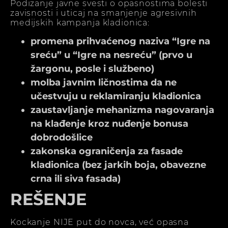
Podizanje javne svesti o opasnostima bolesti
zavisnosti i uticaj na smanjenje agresivnih
medijskih kampanja kladionica:
promena prihvaćenog naziva “Igre na
sreću” u “Igre na nesreću” (prvo u
žargonu, posle i službeno)
molba javnim ličnostima da ne
učestvuju u reklamiranju kladionica
zaustavljanje mehanizma nagovaranja
na klađenje kroz nuđenje bonusa
dobrodošlice
zakonska ograničenja za fasade
kladionica (bez jarkih boja, obavezne
crna ili siva fasada)
REŠENJE
Kockanje NIJE put do novca, već opasna