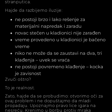
stranputica.
Hajde da razbijemo iluzije:
ne postoji brzo i lako rešenje za
materijalni napredak i zaradu
novac stečen u kladionici nije zarađen
vreme provedeno u kladionici je bačeno
vreme
niko ne može da se zaustavi na dva, tri
klađenja – uvek se vraća
ne postoji povremeno klađenje – kocka
je zavisnost
Zvuči oštro?
To je realnost.
Zato, hajde da se probudimo: otvorimo oči za
ovaj problem i ne dopuštajmo da mladi
propadaju. Upoznajmo pravo lice igara na
nesreću. Krenimo u borbu protiv mraka