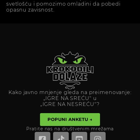
svetlošću i pomozimo omladini da pobedi
opasnu zavisnost.
Kako javno mnjenje gleda na preimenovanje:
„IGRE NA SREĆU" u
„IGRE NA NESREĆU"?
POPUNI ANKETU →
Pratite nas na društvenim mrežama