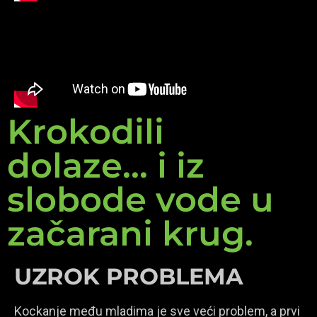
Krokodili
dolaze... i iz
slobode vode u
začarani krug.
UZROK PROBLEMA
Kockanje među mladima je sve veći problem, a prvi