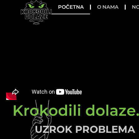
POČETNA
O NAMA
NO
Krokodili dolaze.
UZROK PROBLEMA