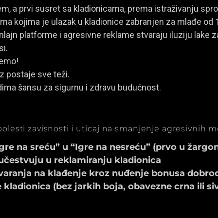
, a prvi susret sa kladionicama, prema istraživanju spro
a kojima je ulazak u kladionice zabranjen za mlađe od 
ajn platforme i agresivne reklame stvaraju iluziju lake za
si.
jemo!
z postaje sve teži.
dima šansu za sigurnu i zdravu budućnost.
olesti zavisnosti i uticaj na smanjenje agresivnih 
e na sreću” u “Igre na nesreću” (prvo u žargonu
učestvuju u reklamiranju kladionica
aranja na klađenje kroz nuđenje bonusa dobrod
ladionica (bez jarkih boja, obavezne crna ili si