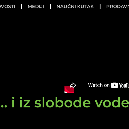
VOSTI
MEDIJI
NAUČNI KUTAK
PRODAV
.. i iz slobode vod