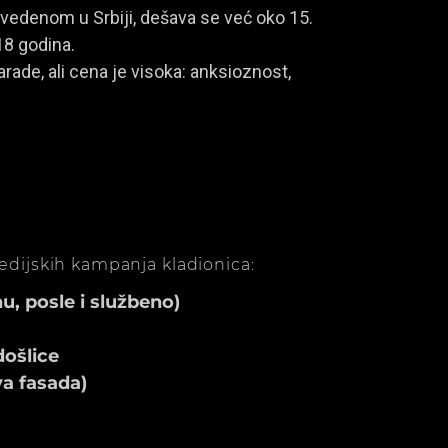
vedenom u Srbiji, dešava se već oko 15.
18 godina.
rade, ali cena je visoka: anksioznost,
medijskih kampanja kladionica:
, posle i službeno)
ošlice
va fasada)