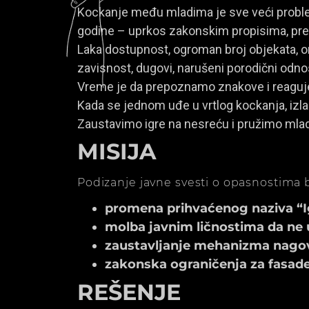
Kockanje među mladima je sve veći problem
godine – uprkos zakonskim propisima, prem
Laka dostupnost, ogroman broj objekata, onl
zavisnost, dugovi, narušeni porodični odno
Vreme je da prepoznamo znakove i reagu
Kada se jednom uđe u vrtlog kockanja, izla
Zaustavimo igre na nesreću i pružimo mla
MISIJA
Podizanje javne svesti o opasnostima b
promena prihvaćenog naziva “Igr
molba javnim ličnostima da ne 
zaustavljanje mehanizma nagov
zakonska ograničenja za fasade k
REŠENJE