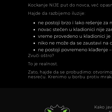
Kockanje NIJE put do novca, već opasn
Hajde da razbijemo iluzije:
ne postoji brzo i lako rešenje za
novac stečen u kladionici nije z
vreme provedeno u kladionici j
niko ne može da se zaustavi na dv
ne postoji povremeno klađenje – 
Zvuči oštro?
To je realnost.
Zato, hajde da se probudimo: otvorimo
nesreću. Krenimo u borbu protiv mrak
Kako ja
p