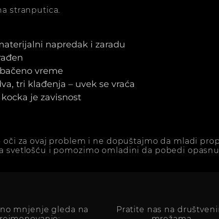
a stranputica.
 materijalni napredak i zaradu
arađen
e bačeno vreme
a, tri klađenja – uvek se vraća
kocka je zavisnost
 oči za ovaj problem i ne dopuštajmo da mladi prop
a svetlošću i pomozimo omladini da pobedi opasnu 
vno mnjenje gleda na
Pratite nas na društven
reimenovanje:
mrežama