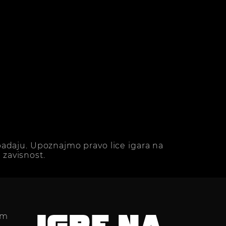
adaju. Upoznajmo pravo lice igara na
zavisnost.
im