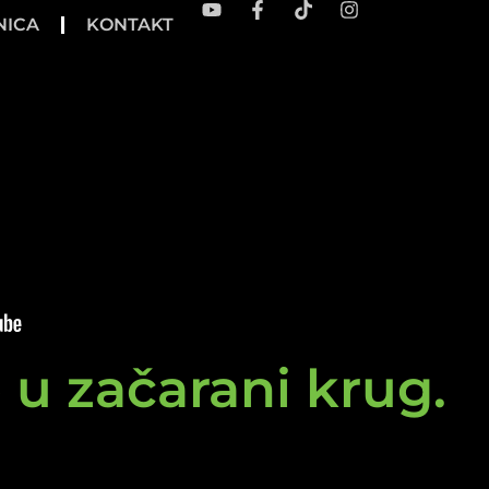
NICA
KONTAKT
e u začarani krug.