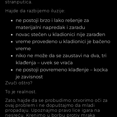
stranputica.
Hajde da razbijemo iluzije:
ne postoji brzo i lako rešenje za
materijalni napredak i zaradu
novac stečen u kladionici nije zarađen
vreme provedeno u kladionici je bačeno
vreme
niko ne može da se zaustavi na dva, tri
klađenja – uvek se vraća
ne postoji povremeno klađenje – kocka
je zavisnost
Zvuči oštro?
To je realnost.
Zato, hajde da se probudimo: otvorimo oči za
ovaj problem i ne dopuštajmo da mladi
propadaju. Upoznajmo pravo lice igara na
nesreću. Krenimo u borbu protiv mraka