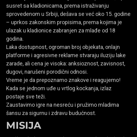
susret sa kladionicama, prema istraživanju
sprovedenom u Srbiji, dešava se već oko 15. godine
– uprkos zakonskim propisima, prema kojima je
ulazak u kladionice zabranjen za mlađe od 18
godina.
Laka dostupnost, ogroman broj objekata, onlajn
platforme i agresivne reklame stvaraju iluziju lake
zarade, ali cena je visoka: anksioznost, zavisnost,
dugovi, narušeni porodični odnosi.
Vreme je da prepoznamo znakove i reagujemo!
Kada se jednom uđe u vrtlog kockanja, izlaz
postaje sve teži.
Zaustavimo igre na nesreću i pružimo mladima
šansu za sigurnu i zdravu budućnost.
MISIJA