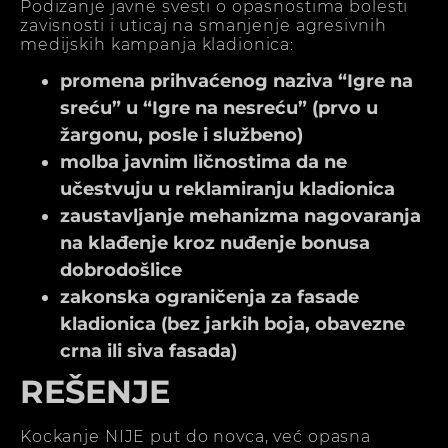
Podizanje javne svesti o opasnostima bolesti
zavisnosti i uticaj na smanjenje agresivnih
medijskih kampanja kladionica:
promena prihvaćenog naziva “Igre na
sreću” u “Igre na nesreću” (prvo u
žargonu, posle i službeno)
molba javnim ličnostima da ne
učestvuju u reklamiranju kladionica
zaustavljanje mehanizma nagovaranja
na klađenje kroz nuđenje bonusa
dobrodošlice
zakonska ograničenja za fasade
kladionica (bez jarkih boja, obavezne
crna ili siva fasada)
REŠENJE
Kockanje NIJE put do novca, već opasna