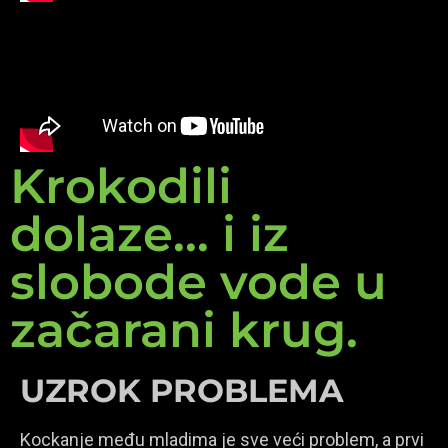
Krokodili
dolaze... i iz
slobode vode u
začarani krug.
UZROK PROBLEMA
Kockanje među mladima je sve veći problem, a prvi