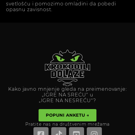
svetlošću i pomozimo omladini da pobedi
opasnu zavisnost.
Kako javno mnjenje gleda na preimenovanje:
„IGRE NA SREĆU" u
„IGRE NA NESREĆU"?
POPUNI ANKETU →
Pratite nas na društvenim mrežama