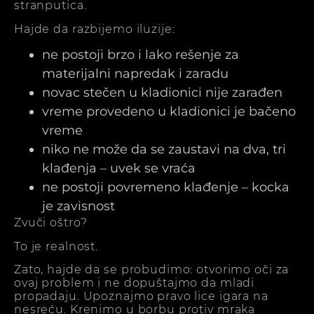
stranputica.
Hajde da razbijemo iluzije:
ne postoji brzo i lako rešenje za
materijalni napredak i zaradu
novac stečen u kladionici nije zarađen
vreme provedeno u kladionici je bačeno
vreme
niko ne može da se zaustavi na dva, tri
klađenja – uvek se vraća
ne postoji povremeno klađenje – kocka
je zavisnost
Zvuči oštro?
To je realnost.
Zato, hajde da se probudimo: otvorimo oči za
ovaj problem i ne dopuštajmo da mladi
propadaju. Upoznajmo pravo lice igara na
nesreću. Krenimo u borbu protiv mraka