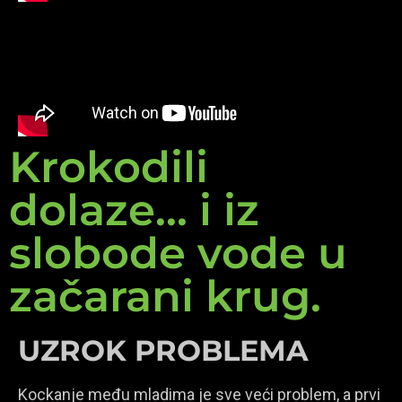
Krokodili
dolaze... i iz
slobode vode u
začarani krug.
UZROK PROBLEMA
Kockanje među mladima je sve veći problem, a prvi