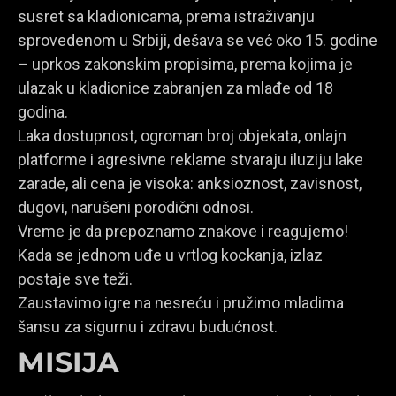
susret sa kladionicama, prema istraživanju
sprovedenom u Srbiji, dešava se već oko 15. godine
– uprkos zakonskim propisima, prema kojima je
ulazak u kladionice zabranjen za mlađe od 18
godina.
Laka dostupnost, ogroman broj objekata, onlajn
platforme i agresivne reklame stvaraju iluziju lake
zarade, ali cena je visoka: anksioznost, zavisnost,
dugovi, narušeni porodični odnosi.
Vreme je da prepoznamo znakove i reagujemo!
Kada se jednom uđe u vrtlog kockanja, izlaz
postaje sve teži.
Zaustavimo igre na nesreću i pružimo mladima
šansu za sigurnu i zdravu budućnost.
MISIJA