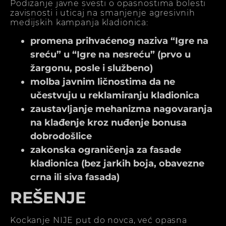
Podizanje javne svesti o opasnostima bolesti
zavisnosti i uticaj na smanjenje agresivnih
medijskih kampanja kladionica:
promena prihvaćenog naziva “Igre na
sreću” u “Igre na nesreću” (prvo u
žargonu, posle i službeno)
molba javnim ličnostima da ne
učestvuju u reklamiranju kladionica
zaustavljanje mehanizma nagovaranja
na klađenje kroz nuđenje bonusa
dobrodošlice
zakonska ograničenja za fasade
kladionica (bez jarkih boja, obavezne
crna ili siva fasada)
REŠENJE
Kockanje NIJE put do novca, već opasna