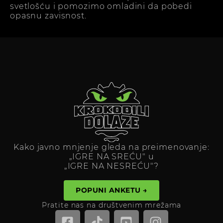
svetlošću i pomozimo omladini da pobedi
opasnu zavisnost.
Kako javno mnjenje gleda na preimenovanje:
„IGRE NA SREĆU" u
„IGRE NA NESREĆU"?
POPUNI ANKETU →
Pratite nas na društvenim mrežama