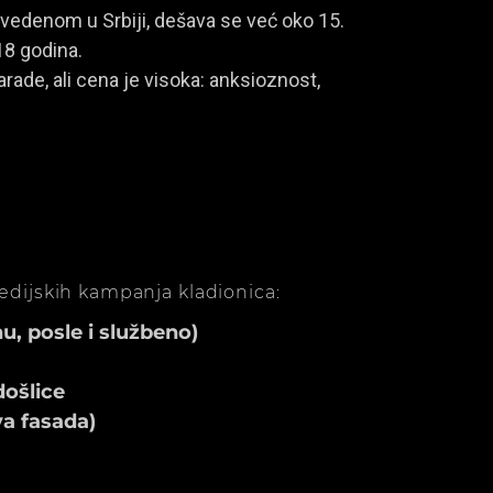
vedenom u Srbiji, dešava se već oko 15.
18 godina.
rade, ali cena je visoka: anksioznost,
medijskih kampanja kladionica:
, posle i službeno)
ošlice
va fasada)