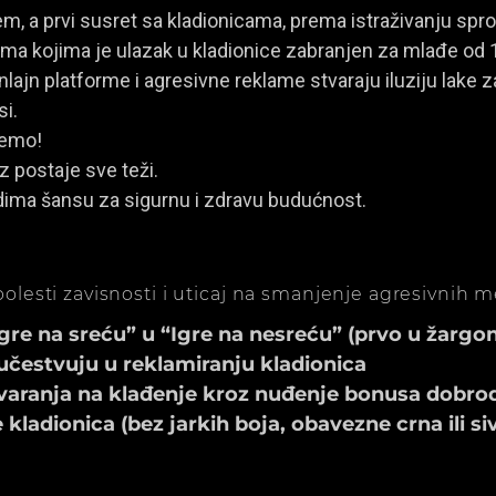
, a prvi susret sa kladionicama, prema istraživanju spro
a kojima je ulazak u kladionice zabranjen za mlađe od 
ajn platforme i agresivne reklame stvaraju iluziju lake za
si.
jemo!
z postaje sve teži.
dima šansu za sigurnu i zdravu budućnost.
olesti zavisnosti i uticaj na smanjenje agresivnih 
e na sreću” u “Igre na nesreću” (prvo u žargonu
učestvuju u reklamiranju kladionica
aranja na klađenje kroz nuđenje bonusa dobrod
ladionica (bez jarkih boja, obavezne crna ili si