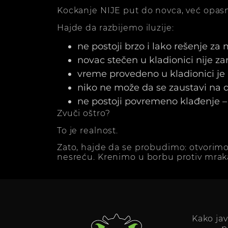
Kockanje NIJE put do novca, već opasn
Hajde da razbijemo iluzije:
ne postoji brzo i lako rešenje za
novac stečen u kladionici nije z
vreme provedeno u kladionici j
niko ne može da se zaustavi na dv
ne postoji povremeno klađenje – 
Zvuči oštro?
To je realnost.
Zato, hajde da se probudimo: otvorimo
nesreću. Krenimo u borbu protiv mrak
Kako ja