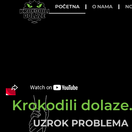
POČETNA
O NAMA
NO
Krokodili dolaze.
UZROK PROBLEMA