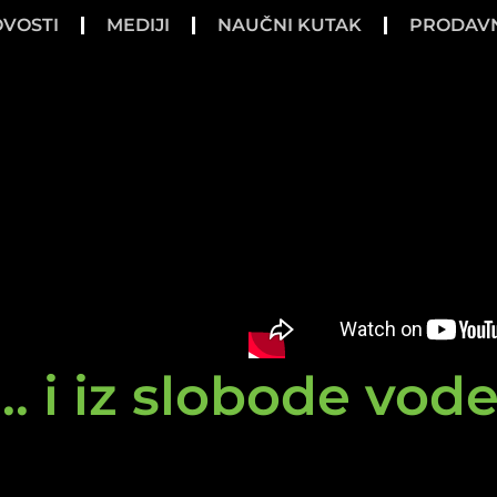
VOSTI
MEDIJI
NAUČNI KUTAK
PRODAV
.. i iz slobode vod