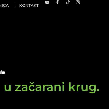
NICA
KONTAKT
e u začarani krug.