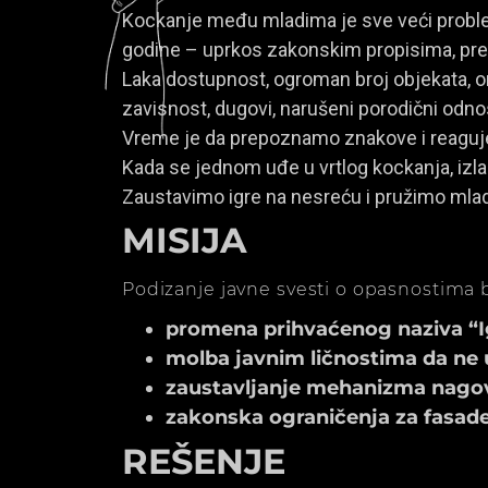
Kockanje među mladima je sve veći problem
godine – uprkos zakonskim propisima, prem
Laka dostupnost, ogroman broj objekata, onl
zavisnost, dugovi, narušeni porodični odno
Vreme je da prepoznamo znakove i reagu
Kada se jednom uđe u vrtlog kockanja, izla
Zaustavimo igre na nesreću i pružimo mla
MISIJA
Podizanje javne svesti o opasnostima b
promena prihvaćenog naziva “Igr
molba javnim ličnostima da ne 
zaustavljanje mehanizma nagov
zakonska ograničenja za fasade k
REŠENJE