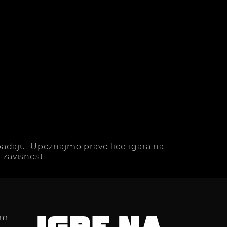
adaju. Upoznajmo pravo lice igara na
zavisnost.
im