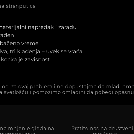
a stranputica.
 materijalni napredak i zaradu
arađen
e bačeno vreme
a, tri klađenja – uvek se vraća
kocka je zavisnost
 oči za ovaj problem i ne dopuštajmo da mladi prop
a svetlošću i pomozimo omladini da pobedi opasnu 
vno mnjenje gleda na
Pratite nas na društven