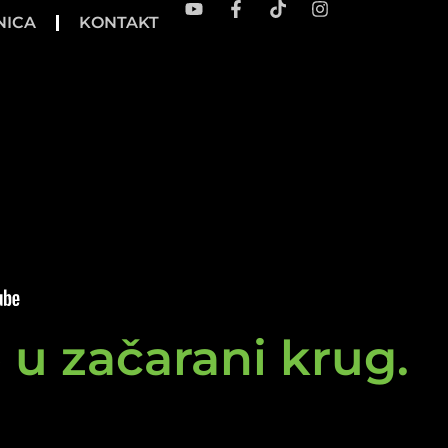
NICA
KONTAKT
e u začarani krug.