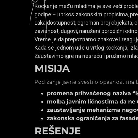
Kockanje među mladima je sve veći problem
godine – uprkos zakonskim propisima, prem
Laka dostupnost, ogroman broj objekata, onl
zavisnost, dugovi, narušeni porodični odno
Vreme je da prepoznamo znakove i reagu
Kada se jednom uđe u vrtlog kockanja, izla
Zaustavimo igre na nesreću i pružimo mla
MISIJA
Podizanje javne svesti o opasnostima b
promena prihvaćenog naziva “Igr
molba javnim ličnostima da ne 
zaustavljanje mehanizma nagov
zakonska ograničenja za fasade k
REŠENJE