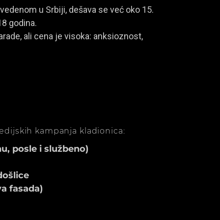
vedenom u Srbiji, dešava se već oko 15.
18 godina.
rade, ali cena je visoka: anksioznost,
medijskih kampanja kladionica:
, posle i službeno)
ošlice
va fasada)