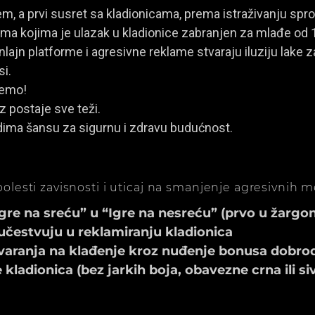
, a prvi susret sa kladionicama, prema istraživanju spro
a kojima je ulazak u kladionice zabranjen za mlađe od 
ajn platforme i agresivne reklame stvaraju iluziju lake za
si.
jemo!
z postaje sve teži.
dima šansu za sigurnu i zdravu budućnost.
olesti zavisnosti i uticaj na smanjenje agresivnih 
e na sreću” u “Igre na nesreću” (prvo u žargonu
učestvuju u reklamiranju kladionica
aranja na klađenje kroz nuđenje bonusa dobrod
ladionica (bez jarkih boja, obavezne crna ili si