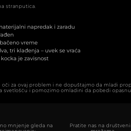
a stranputica.
 materijalni napredak i zaradu
arađen
e bačeno vreme
a, tri klađenja – uvek se vraća
kocka je zavisnost
 oči za ovaj problem i ne dopuštajmo da mladi prop
a svetlošću i pomozimo omladini da pobedi opasnu 
vno mnjenje gleda na
Pratite nas na društven