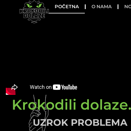
POČETNA
O NAMA
NO
Krokodili dolaze.
UZROK PROBLEMA