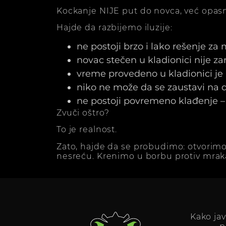
Kockanje NIJE put do novca, već opasn
Hajde da razbijemo iluzije:
ne postoji brzo i lako rešenje za
novac stečen u kladionici nije z
vreme provedeno u kladionici j
niko ne može da se zaustavi na dv
ne postoji povremeno klađenje – 
Zvuči oštro?
To je realnost.
Zato, hajde da se probudimo: otvorimo
nesreću. Krenimo u borbu protiv mrak
Kako ja