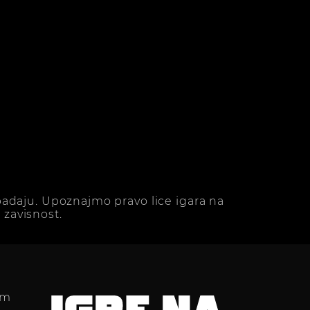
adaju. Upoznajmo pravo lice igara na
zavisnost.
im