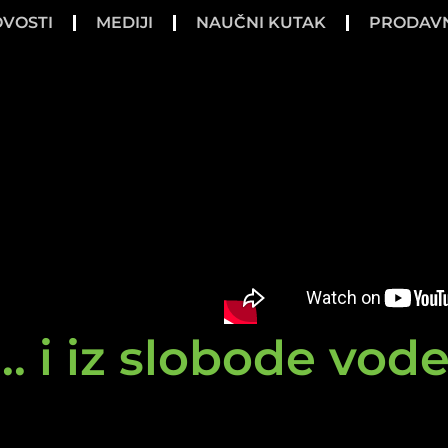
VOSTI
MEDIJI
NAUČNI KUTAK
PRODAV
.. i iz slobode vod