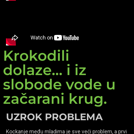
Krokodili
dolaze... i iz
slobode vode u
začarani krug.
UZROK PROBLEMA
Kockanje među mladima je sve veći problem, a prvi