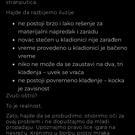
stranputica.
Hajde da razbijemo iluzije:
ne postoji brzo i lako rešenje za
materijalni napredak i zaradu
novac stečen u kladionici nije zarađen
vreme provedeno u kladionici je bačeno
vreme
niko ne može da se zaustavi na dva, tri
klađenja – uvek se vraća
ne postoji povremeno klađenje – kocka
je zavisnost
Zvuči oštro?
To je realnost.
Zato, hajde da se probudimo: otvorimo oči za
ovaj problem i ne dopuštajmo da mladi
propadaju. Upoznajmo pravo lice igara na
nesreću. Krenimo u borbu protiv mraka