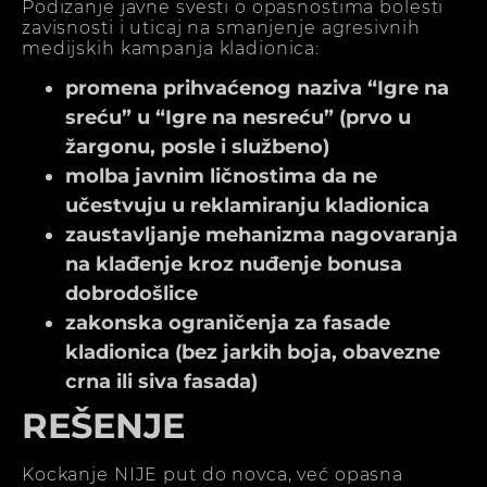
Podizanje javne svesti o opasnostima bolesti
zavisnosti i uticaj na smanjenje agresivnih
medijskih kampanja kladionica:
promena prihvaćenog naziva “Igre na
sreću” u “Igre na nesreću” (prvo u
žargonu, posle i službeno)
molba javnim ličnostima da ne
učestvuju u reklamiranju kladionica
zaustavljanje mehanizma nagovaranja
na klađenje kroz nuđenje bonusa
dobrodošlice
zakonska ograničenja za fasade
kladionica (bez jarkih boja, obavezne
crna ili siva fasada)
REŠENJE
Kockanje NIJE put do novca, već opasna