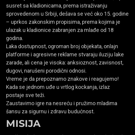
susret sa kladionicama, prema istraživanju
sprovedenom u Srbiji, dešava se već oko 15. godine
– uprkos zakonskim propisima, prema kojima je
ulazak u kladionice zabranjen za mlađe od 18
godina.
Laka dostupnost, ogroman broj objekata, onlajn
platforme i agresivne reklame stvaraju iluziju lake
zarade, ali cena je visoka: anksioznost, zavisnost,
dugovi, narušeni porodični odnosi.
Vreme je da prepoznamo znakove i reagujemo!
Kada se jednom uđe u vrtlog kockanja, izlaz
postaje sve teži.
Zaustavimo igre na nesreću i pružimo mladima
šansu za sigurnu i zdravu budućnost.
MISIJA