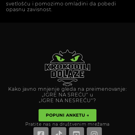
svetlošću i pomozimo omladini da pobedi
opasnu zavisnost.
Kako javno mnjenje gleda na preimenovanje:
„IGRE NA SREĆU" u
„IGRE NA NESREĆU"?
POPUNI ANKETU →
Pratite nas na društvenim mrežama