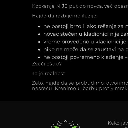
Kockanje NIJE put do novca, već opasn
Hajde da razbijemo iluzije:
ne postoji brzo i lako rešenje za
novac stečen u kladionici nije z
vreme provedeno u kladionici j
niko ne može da se zaustavi na dv
ne postoji povremeno klađenje – 
Zvuči oštro?
To je realnost.
Zato, hajde da se probudimo: otvorimo
nesreću. Krenimo u borbu protiv mrak
Kako ja