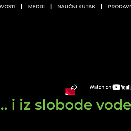
VOSTI
MEDIJI
NAUČNI KUTAK
PRODAV
.. i iz slobode vod