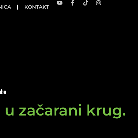
NICA
KONTAKT
e u začarani krug.