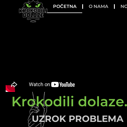
POČETNA
O NAMA
NO
Krokodili dolaze.
UZROK PROBLEMA