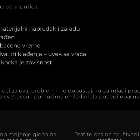
a stranputica.
 materijalni napredak i zaradu
arađen
e bačeno vreme
a, tri klađenja – uvek se vraća
kocka je zavisnost
 oči za ovaj problem i ne dopuštajmo da mladi prop
a svetlošću i pomozimo omladini da pobedi opasnu 
vno mnjenje gleda na
Pratite nas na društven