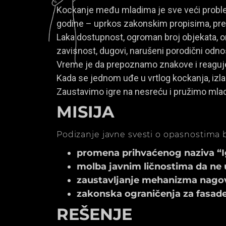
Kockanje među mladima je sve veći problem
godine – uprkos zakonskim propisima, prem
Laka dostupnost, ogroman broj objekata, onl
zavisnost, dugovi, narušeni porodični odno
Vreme je da prepoznamo znakove i reagu
Kada se jednom uđe u vrtlog kockanja, izla
Zaustavimo igre na nesreću i pružimo mla
MISIJA
Podizanje javne svesti o opasnostima b
promena prihvaćenog naziva “Igr
molba javnim ličnostima da ne 
zaustavljanje mehanizma nagov
zakonska ograničenja za fasade k
REŠENJE