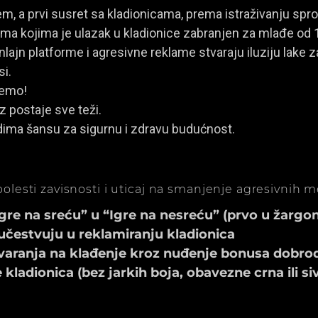
, a prvi susret sa kladionicama, prema istraživanju spro
a kojima je ulazak u kladionice zabranjen za mlađe od 
ajn platforme i agresivne reklame stvaraju iluziju lake za
si.
jemo!
z postaje sve teži.
dima šansu za sigurnu i zdravu budućnost.
olesti zavisnosti i uticaj na smanjenje agresivnih 
e na sreću” u “Igre na nesreću” (prvo u žargonu
učestvuju u reklamiranju kladionica
aranja na klađenje kroz nuđenje bonusa dobrod
ladionica (bez jarkih boja, obavezne crna ili si