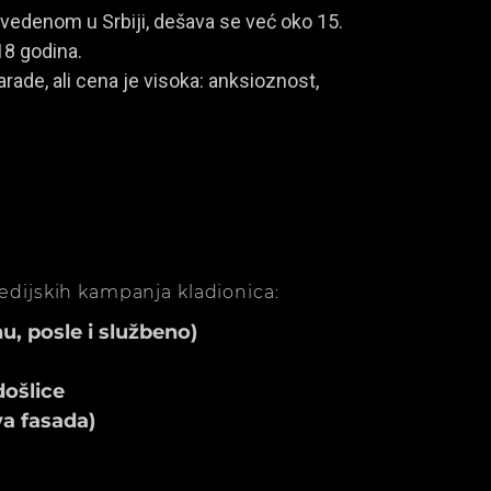
vedenom u Srbiji, dešava se već oko 15.
18 godina.
rade, ali cena je visoka: anksioznost,
medijskih kampanja kladionica:
, posle i službeno)
ošlice
va fasada)