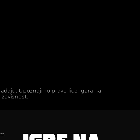
adaju. Upoznajmo pravo lice igara na
zavisnost.
im