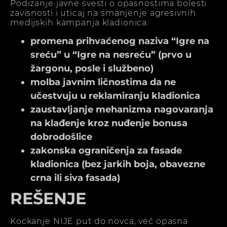
Podizanje javne svesti o opasnostima bolesti
zavisnosti i uticaj na smanjenje agresivnih
medijskih kampanja kladionica:
promena prihvaćenog naziva “Igre na
sreću” u “Igre na nesreću” (prvo u
žargonu, posle i službeno)
molba javnim ličnostima da ne
učestvuju u reklamiranju kladionica
zaustavljanje mehanizma nagovaranja
na klađenje kroz nuđenje bonusa
dobrodošlice
zakonska ograničenja za fasade
kladionica (bez jarkih boja, obavezne
crna ili siva fasada)
REŠENJE
Kockanje NIJE put do novca, već opasna