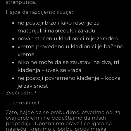
stranputica.
Hajde da razbijemo iluzije:
ne postoji brzo i lako rešenje za
materijalni napredak i zaradu
novac stečen u kladionici nije zarađen
vreme provedeno u kladionici je bačeno
vreme
niko ne može da se zaustavi na dva, tri
klađenja – uvek se vraća
ne postoji povremeno klađenje – kocka
je zavisnost
Zvuči oštro?
To je realnost.
Zato, hajde da se probudimo: otvorimo oči za
ovaj problem i ne dopuštajmo da mladi
propadaju. Upoznajmo pravo lice igara na
nesreću. Krenimo u borbu protiv mraka