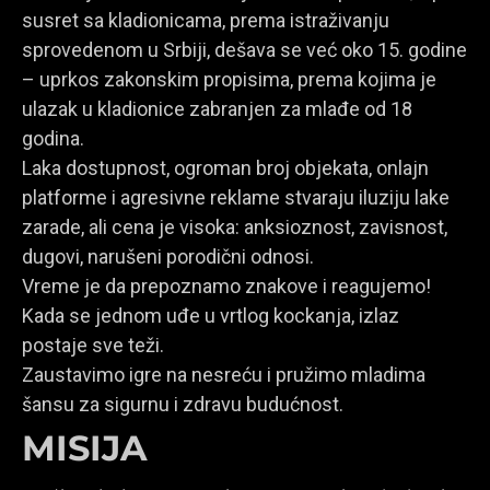
susret sa kladionicama, prema istraživanju
sprovedenom u Srbiji, dešava se već oko 15. godine
– uprkos zakonskim propisima, prema kojima je
ulazak u kladionice zabranjen za mlađe od 18
godina.
Laka dostupnost, ogroman broj objekata, onlajn
platforme i agresivne reklame stvaraju iluziju lake
zarade, ali cena je visoka: anksioznost, zavisnost,
dugovi, narušeni porodični odnosi.
Vreme je da prepoznamo znakove i reagujemo!
Kada se jednom uđe u vrtlog kockanja, izlaz
postaje sve teži.
Zaustavimo igre na nesreću i pružimo mladima
šansu za sigurnu i zdravu budućnost.
MISIJA