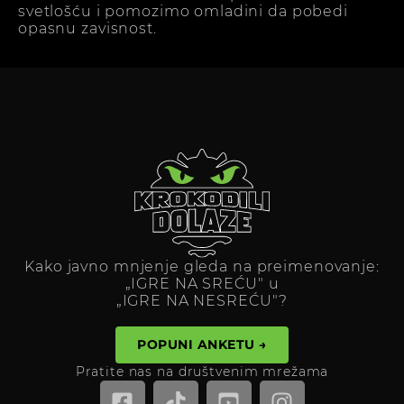
svetlošću i pomozimo omladini da pobedi
opasnu zavisnost.
Kako javno mnjenje gleda na preimenovanje:
„IGRE NA SREĆU" u
„IGRE NA NESREĆU"?
POPUNI ANKETU →
Pratite nas na društvenim mrežama