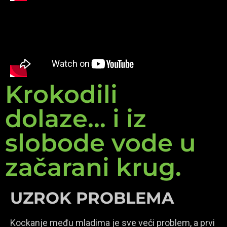
Krokodili
dolaze... i iz
slobode vode u
začarani krug.
UZROK PROBLEMA
Kockanje među mladima je sve veći problem, a prvi