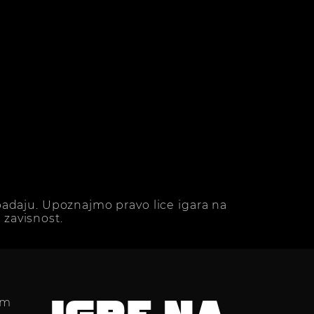
adaju. Upoznajmo pravo lice igara na
zavisnost.
im