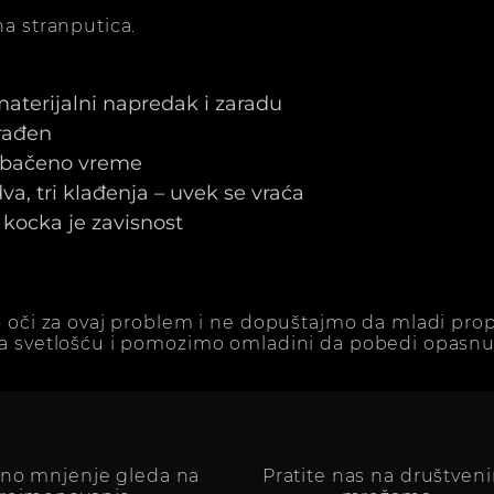
a stranputica.
 materijalni napredak i zaradu
arađen
e bačeno vreme
a, tri klađenja – uvek se vraća
kocka je zavisnost
 oči za ovaj problem i ne dopuštajmo da mladi prop
a svetlošću i pomozimo omladini da pobedi opasnu 
vno mnjenje gleda na
Pratite nas na društven