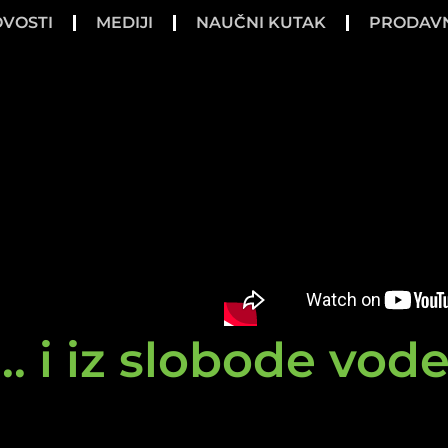
VOSTI
MEDIJI
NAUČNI KUTAK
PRODAV
.. i iz slobode vod