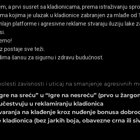
, a prvi susret sa kladionicama, prema istraživanju spro
a kojima je ulazak u kladionice zabranjen za mlađe od 
ajn platforme i agresivne reklame stvaraju iluziju lake za
si.
jemo!
z postaje sve teži.
dima šansu za sigurnu i zdravu budućnost.
olesti zavisnosti i uticaj na smanjenje agresivnih 
e na sreću” u “Igre na nesreću” (prvo u žargonu
učestvuju u reklamiranju kladionica
aranja na klađenje kroz nuđenje bonusa dobrod
ladionica (bez jarkih boja, obavezne crna ili si