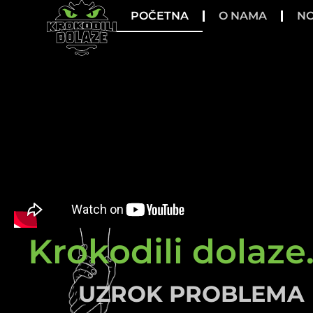
POČETNA
O NAMA
NO
Krokodili dolaze.
UZROK PROBLEMA