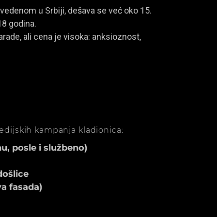
vedenom u Srbiji, dešava se već oko 15.
18 godina.
rade, ali cena je visoka: anksioznost,
medijskih kampanja kladionica:
, posle i službeno)
ošlice
va fasada)