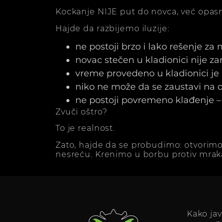
Kockanje NIJE put do novca, već opasn
Hajde da razbijemo iluzije:
ne postoji brzo i lako rešenje za
novac stečen u kladionici nije z
vreme provedeno u kladionici j
niko ne može da se zaustavi na dv
ne postoji povremeno klađenje – 
Zvuči oštro?
To je realnost.
Zato, hajde da se probudimo: otvorimo
nesreću. Krenimo u borbu protiv mrak
Kako ja