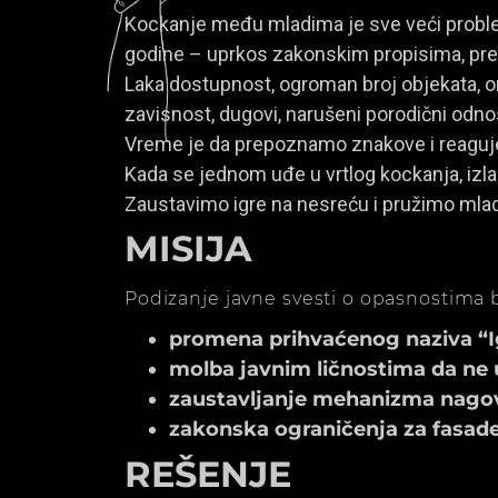
Kockanje među mladima je sve veći problem
godine – uprkos zakonskim propisima, prem
Laka dostupnost, ogroman broj objekata, onl
zavisnost, dugovi, narušeni porodični odno
Vreme je da prepoznamo znakove i reagu
Kada se jednom uđe u vrtlog kockanja, izla
Zaustavimo igre na nesreću i pružimo mla
MISIJA
Podizanje javne svesti o opasnostima b
promena prihvaćenog naziva “Igr
molba javnim ličnostima da ne 
zaustavljanje mehanizma nagov
zakonska ograničenja za fasade k
REŠENJE