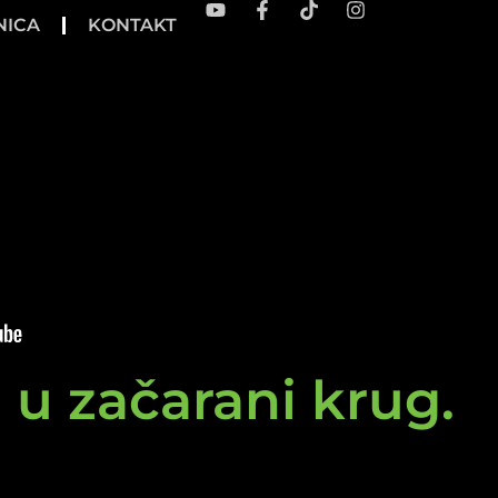
NICA
KONTAKT
e u začarani krug.