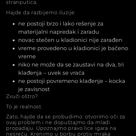
stranputica.
Hajde da razbijemo iluzije:
ne postoji brzo i lako rešenje za
materijalni napredak i zaradu
novac stečen u kladionici nije zarađen
vreme provedeno u kladionici je bačeno
vreme
niko ne može da se zaustavi na dva, tri
klađenja – uvek se vraća
ne postoji povremeno klađenje – kocka
je zavisnost
Zvuči oštro?
To je realnost.
Zato, hajde da se probudimo: otvorimo oči za
ovaj problem i ne dopuštajmo da mladi
propadaju. Upoznajmo pravo lice igara na
nesreću. Krenimo u borbu protiv mraka