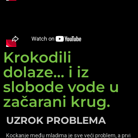
Krokodili
dolaze... i iz
slobode vode u
začarani krug.
UZROK PROBLEMA
Kockanje među mladima je sve veći problem, a prvi