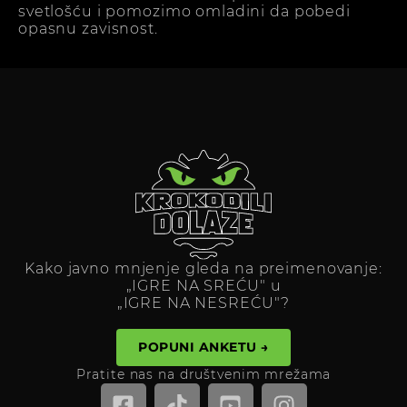
svetlošću i pomozimo omladini da pobedi
opasnu zavisnost.
Kako javno mnjenje gleda na preimenovanje:
„IGRE NA SREĆU" u
„IGRE NA NESREĆU"?
POPUNI ANKETU →
Pratite nas na društvenim mrežama