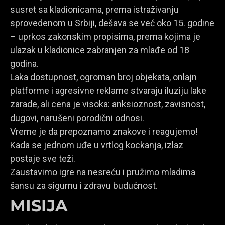
susret sa kladionicama, prema istraživanju
sprovedenom u Srbiji, dešava se već oko 15. godine
– uprkos zakonskim propisima, prema kojima je
ulazak u kladionice zabranjen za mlađe od 18
godina.
Laka dostupnost, ogroman broj objekata, onlajn
platforme i agresivne reklame stvaraju iluziju lake
zarade, ali cena je visoka: anksioznost, zavisnost,
dugovi, narušeni porodični odnosi.
Vreme je da prepoznamo znakove i reagujemo!
Kada se jednom uđe u vrtlog kockanja, izlaz
postaje sve teži.
Zaustavimo igre na nesreću i pružimo mladima
šansu za sigurnu i zdravu budućnost.
MISIJA