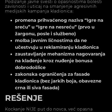
Podizanje javne svesti o opasnostima bolesti
zavisnosti i uticaj na smanjenje agresivnih
medijskih kampanja kladionica:
promena prihvaćenog naziva “Igre na
sreću” u “Igre na nesreću” (prvo u
žargonu, posle i službeno)
molba javnim ličnostima da ne
učestvuju u reklamiranju kladionica
zaustavljanje mehanizma nagovaranja
na klađenje kroz nuđenje bonusa
dobrodošlice
zakonska ograničenja za fasade
kladionica (bez jarkih boja, obavezne
crna ili siva fasada)
REŠENJE
Kockanje NIJE put do novca, već opasna