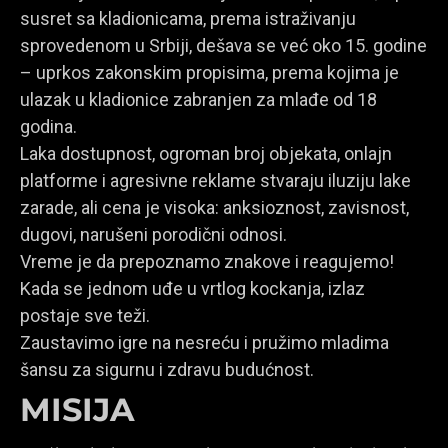
susret sa kladionicama, prema istraživanju
sprovedenom u Srbiji, dešava se već oko 15. godine
– uprkos zakonskim propisima, prema kojima je
ulazak u kladionice zabranjen za mlađe od 18
godina.
Laka dostupnost, ogroman broj objekata, onlajn
platforme i agresivne reklame stvaraju iluziju lake
zarade, ali cena je visoka: anksioznost, zavisnost,
dugovi, narušeni porodični odnosi.
Vreme je da prepoznamo znakove i reagujemo!
Kada se jednom uđe u vrtlog kockanja, izlaz
postaje sve teži.
Zaustavimo igre na nesreću i pružimo mladima
šansu za sigurnu i zdravu budućnost.
MISIJA