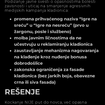
Podizanje javne svesti o opasnostima bolesti
zavisnosti i uticaj na smanjenje agresivnih
medijskih kampanja kladionica:
promena prihvaćenog naziva “Igre na
sreću” u “Igre na nesreću” (prvo u
žargonu, posle i službeno)
molba javnim ličnostima da ne
učestvuju u reklamiranju kladionica
zaustavljanje mehanizma nagovaranja
na klađenje kroz nuđenje bonusa
dobrodošlice
zakonska ograničenja za fasade
kladionica (bez jarkih boja, obavezne
crna ili siva fasada)
REŠENJE
Kockanje NIJE put do novca, već opasna