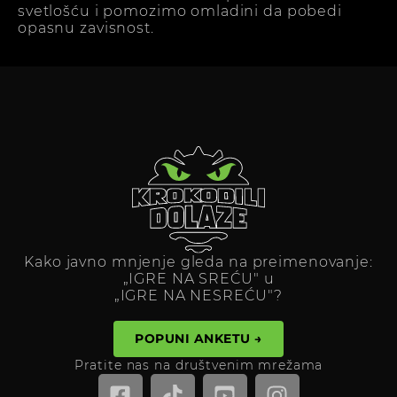
svetlošću i pomozimo omladini da pobedi
opasnu zavisnost.
Kako javno mnjenje gleda na preimenovanje:
„IGRE NA SREĆU" u
„IGRE NA NESREĆU"?
POPUNI ANKETU →
Pratite nas na društvenim mrežama