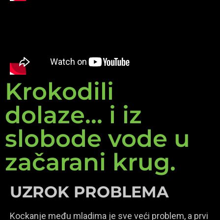
Krokodili
dolaze... i iz
slobode vode u
začarani krug.
UZROK PROBLEMA
Kockanje među mladima je sve veći problem, a prvi