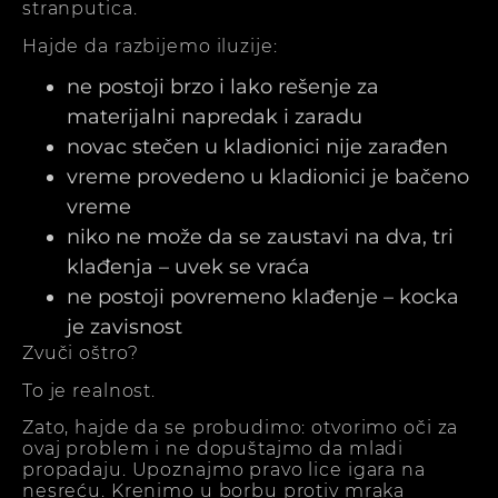
stranputica.
Hajde da razbijemo iluzije:
ne postoji brzo i lako rešenje za
materijalni napredak i zaradu
novac stečen u kladionici nije zarađen
vreme provedeno u kladionici je bačeno
vreme
niko ne može da se zaustavi na dva, tri
klađenja – uvek se vraća
ne postoji povremeno klađenje – kocka
je zavisnost
Zvuči oštro?
To je realnost.
Zato, hajde da se probudimo: otvorimo oči za
ovaj problem i ne dopuštajmo da mladi
propadaju. Upoznajmo pravo lice igara na
nesreću. Krenimo u borbu protiv mraka