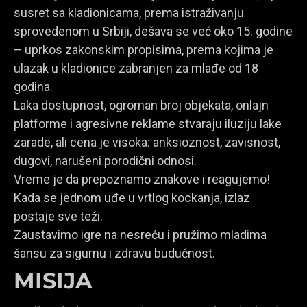
susret sa kladionicama, prema istraživanju
sprovedenom u Srbiji, dešava se već oko 15. godine
– uprkos zakonskim propisima, prema kojima je
ulazak u kladionice zabranjen za mlađe od 18
godina.
Laka dostupnost, ogroman broj objekata, onlajn
platforme i agresivne reklame stvaraju iluziju lake
zarade, ali cena je visoka: anksioznost, zavisnost,
dugovi, narušeni porodični odnosi.
Vreme je da prepoznamo znakove i reagujemo!
Kada se jednom uđe u vrtlog kockanja, izlaz
postaje sve teži.
Zaustavimo igre na nesreću i pružimo mladima
šansu za sigurnu i zdravu budućnost.
MISIJA