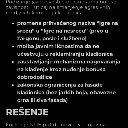
Podizanje javne svesti o opasnostima bolesti
zavisnosti i uticaj na smanjenje agresivnih
medijskih kampanja kladionica:
promena prihvaćenog naziva “Igre na
sreću” u “Igre na nesreću” (prvo u
žargonu, posle i službeno)
molba javnim ličnostima da ne
učestvuju u reklamiranju kladionica
zaustavljanje mehanizma nagovaranja
na klađenje kroz nuđenje bonusa
dobrodošlice
zakonska ograničenja za fasade
kladionica (bez jarkih boja, obavezne
crna ili siva fasada)
REŠENJE
Kockanje NIJE put do novca, već opasna