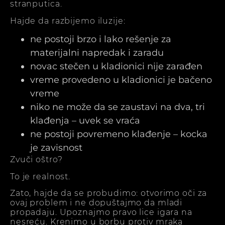
stranputica.
Hajde da razbijemo iluzije:
ne postoji brzo i lako rešenje za
materijalni napredak i zaradu
novac stečen u kladionici nije zarađen
vreme provedeno u kladionici je bačeno
vreme
niko ne može da se zaustavi na dva, tri
klađenja – uvek se vraća
ne postoji povremeno klađenje – kocka
je zavisnost
Zvuči oštro?
To je realnost.
Zato, hajde da se probudimo: otvorimo oči za
ovaj problem i ne dopuštajmo da mladi
propadaju. Upoznajmo pravo lice igara na
nesreću. Krenimo u borbu protiv mraka