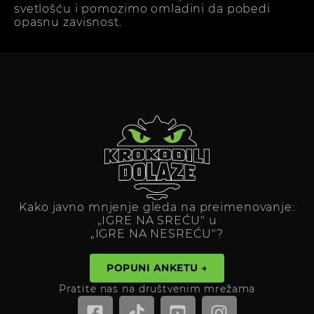
svetlošću i pomozimo omladini da pobedi
opasnu zavisnost.
Kako javno mnjenje gleda na preimenovanje:
„IGRE NA SREĆU" u
„IGRE NA NESREĆU"?
POPUNI ANKETU →
Pratite nas na društvenim mrežama