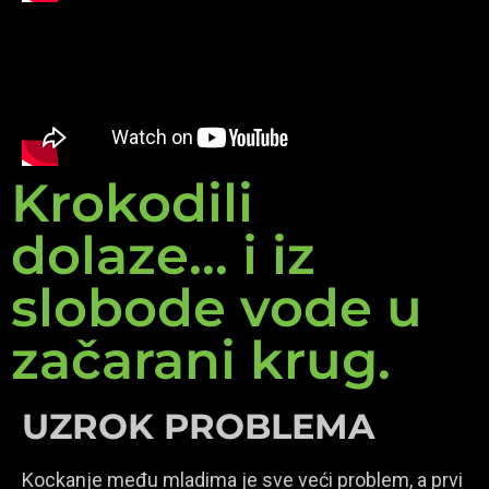
Krokodili
dolaze... i iz
slobode vode u
začarani krug.
UZROK PROBLEMA
Kockanje među mladima je sve veći problem, a prvi