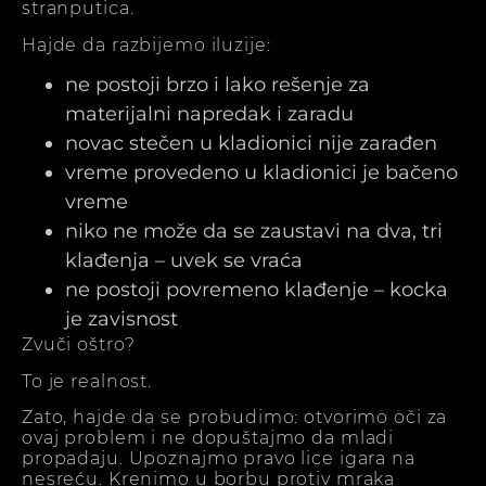
stranputica.
Hajde da razbijemo iluzije:
ne postoji brzo i lako rešenje za
materijalni napredak i zaradu
novac stečen u kladionici nije zarađen
vreme provedeno u kladionici je bačeno
vreme
niko ne može da se zaustavi na dva, tri
klađenja – uvek se vraća
ne postoji povremeno klađenje – kocka
je zavisnost
Zvuči oštro?
To je realnost.
Zato, hajde da se probudimo: otvorimo oči za
ovaj problem i ne dopuštajmo da mladi
propadaju. Upoznajmo pravo lice igara na
nesreću. Krenimo u borbu protiv mraka