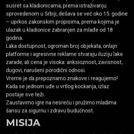
susret sa kladionicama, prema istraživanju
sprovedenom u Srbiji, dešava se već oko 15. godine
– uprkos zakonskim propisima, prema kojima je
ulazak u kladionice zabranjen za mlađe od 18
godina.
Laka dostupnost, ogroman broj objekata, onlajn
platforme i agresivne reklame stvaraju iluziju lake
zarade, ali cena je visoka: anksioznost, zavisnost,
dugovi, narušeni porodični odnosi.
Vreme je da prepoznamo znakove i reagujemo!
Kada se jednom uđe u vrtlog kockanja, izlaz
postaje sve teži.
Zaustavimo igre na nesreću i pružimo mladima
šansu za sigurnu i zdravu budućnost.
MISIJA