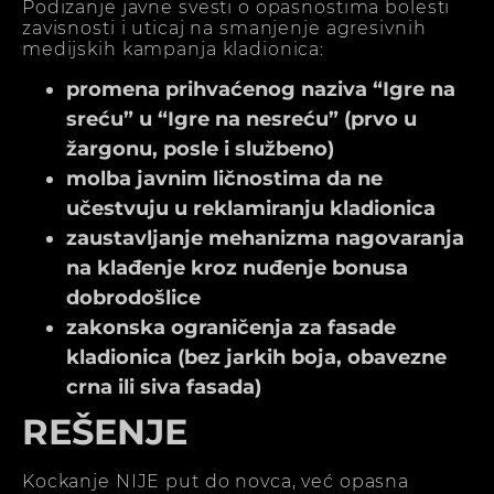
Podizanje javne svesti o opasnostima bolesti
zavisnosti i uticaj na smanjenje agresivnih
medijskih kampanja kladionica:
promena prihvaćenog naziva “Igre na
sreću” u “Igre na nesreću” (prvo u
žargonu, posle i službeno)
molba javnim ličnostima da ne
učestvuju u reklamiranju kladionica
zaustavljanje mehanizma nagovaranja
na klađenje kroz nuđenje bonusa
dobrodošlice
zakonska ograničenja za fasade
kladionica (bez jarkih boja, obavezne
crna ili siva fasada)
REŠENJE
Kockanje NIJE put do novca, već opasna