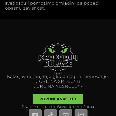
svetlošću i pomozimo omladini da pobedi
opasnu zavisnost.
Kako javno mnjenje gleda na preimenovanje:
„IGRE NA SREĆU" u
„IGRE NA NESREĆU"?
POPUNI ANKETU →
Pratite nas na društvenim mrežama