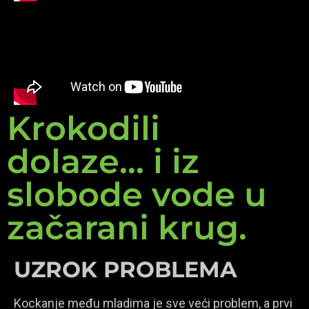
Krokodili
dolaze... i iz
slobode vode u
začarani krug.
UZROK PROBLEMA
Kockanje među mladima je sve veći problem, a prvi