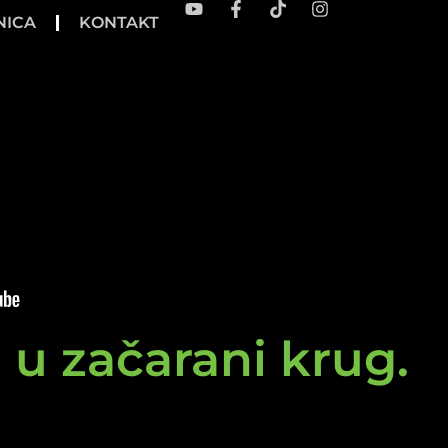
NICA
KONTAKT
e u začarani krug.