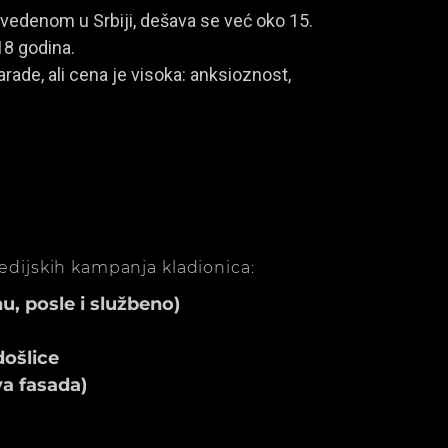
vedenom u Srbiji, dešava se već oko 15.
18 godina.
rade, ali cena je visoka: anksioznost,
medijskih kampanja kladionica:
, posle i službeno)
ošlice
va fasada)