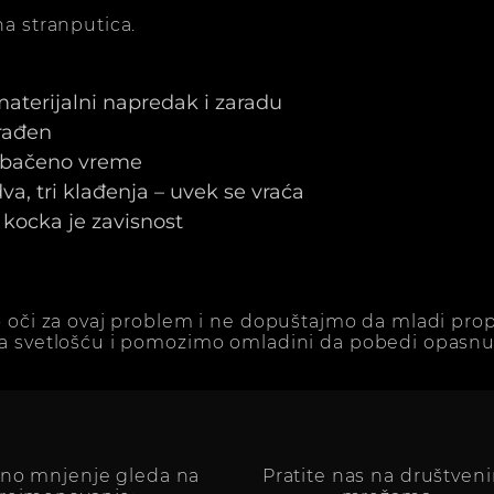
a stranputica.
 materijalni napredak i zaradu
arađen
e bačeno vreme
a, tri klađenja – uvek se vraća
kocka je zavisnost
 oči za ovaj problem i ne dopuštajmo da mladi prop
a svetlošću i pomozimo omladini da pobedi opasnu 
vno mnjenje gleda na
Pratite nas na društven