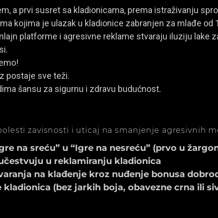
, a prvi susret sa kladionicama, prema istraživanju spro
a kojima je ulazak u kladionice zabranjen za mlađe od 
ajn platforme i agresivne reklame stvaraju iluziju lake za
si.
jemo!
z postaje sve teži.
dima šansu za sigurnu i zdravu budućnost.
olesti zavisnosti i uticaj na smanjenje agresivnih 
e na sreću” u “Igre na nesreću” (prvo u žargonu
učestvuju u reklamiranju kladionica
aranja na klađenje kroz nuđenje bonusa dobrod
ladionica (bez jarkih boja, obavezne crna ili si