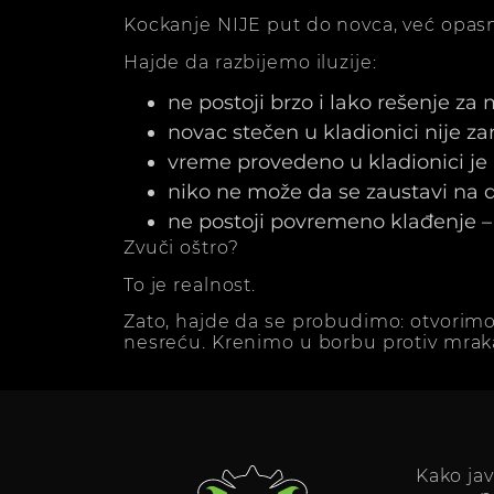
Kockanje NIJE put do novca, već opasn
Hajde da razbijemo iluzije:
ne postoji brzo i lako rešenje za
novac stečen u kladionici nije z
vreme provedeno u kladionici j
niko ne može da se zaustavi na dv
ne postoji povremeno klađenje – 
Zvuči oštro?
To je realnost.
Zato, hajde da se probudimo: otvorimo
nesreću. Krenimo u borbu protiv mrak
Kako ja