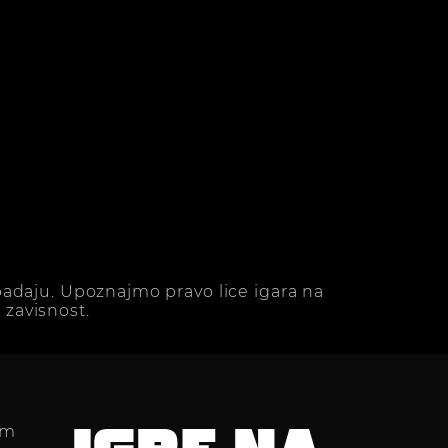
adaju. Upoznajmo pravo lice igara na
zavisnost.
im