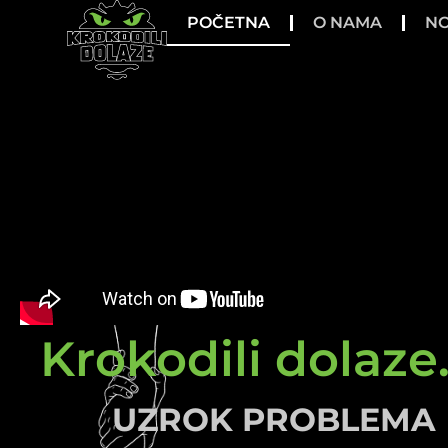
POČETNA
O NAMA
NO
Krokodili dolaze.
UZROK PROBLEMA