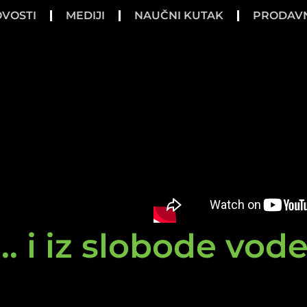
VOSTI
MEDIJI
NAUČNI KUTAK
PRODAV
.. i iz slobode vod