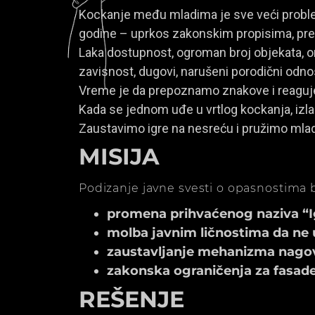
Kockanje među mladima je sve veći problem
godine – uprkos zakonskim propisima, prem
Laka dostupnost, ogroman broj objekata, onl
zavisnost, dugovi, narušeni porodični odno
Vreme je da prepoznamo znakove i reagu
Kada se jednom uđe u vrtlog kockanja, izla
Zaustavimo igre na nesreću i pružimo mla
MISIJA
Podizanje javne svesti o opasnostima b
promena prihvaćenog naziva “Igr
molba javnim ličnostima da ne 
zaustavljanje mehanizma nagov
zakonska ograničenja za fasade k
REŠENJE