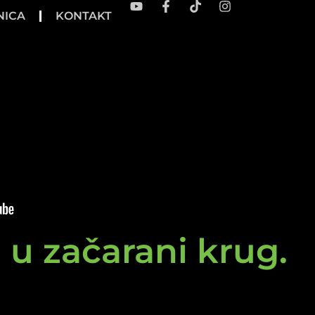
NICA
KONTAKT
e u začarani krug.