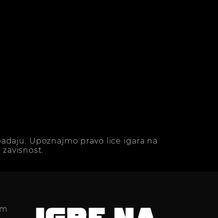
adaju. Upoznajmo pravo lice igara na
zavisnost.
im