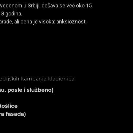
vedenom u Srbiji, dešava se već oko 15.
18 godina.
rade, ali cena je visoka: anksioznost,
medijskih kampanja kladionica:
, posle i službeno)
ošlice
va fasada)