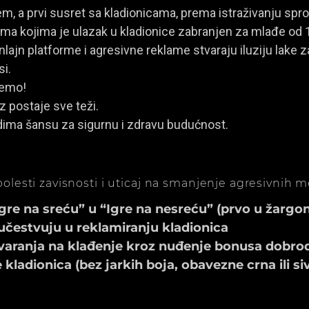
, a prvi susret sa kladionicama, prema istraživanju spro
a kojima je ulazak u kladionice zabranjen za mlađe od 
ajn platforme i agresivne reklame stvaraju iluziju lake za
si.
jemo!
z postaje sve teži.
dima šansu za sigurnu i zdravu budućnost.
olesti zavisnosti i uticaj na smanjenje agresivnih 
e na sreću” u “Igre na nesreću” (prvo u žargonu
učestvuju u reklamiranju kladionica
aranja na klađenje kroz nuđenje bonusa dobrod
ladionica (bez jarkih boja, obavezne crna ili si