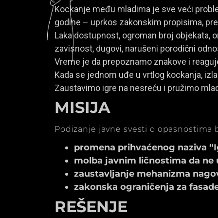
Kockanje među mladima je sve veći problem
godine – uprkos zakonskim propisima, prem
Laka dostupnost, ogroman broj objekata, onl
zavisnost, dugovi, narušeni porodični odno
Vreme je da prepoznamo znakove i reagu
Kada se jednom uđe u vrtlog kockanja, izla
Zaustavimo igre na nesreću i pružimo mla
MISIJA
Podizanje javne svesti o opasnostima b
promena prihvaćenog naziva “Igr
molba javnim ličnostima da ne 
zaustavljanje mehanizma nagov
zakonska ograničenja za fasade k
REŠENJE