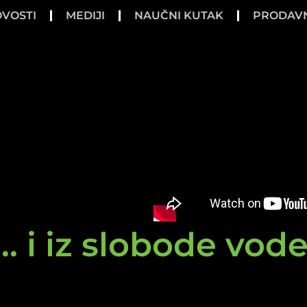
VOSTI
MEDIJI
NAUČNI KUTAK
PRODAV
.. i iz slobode vod