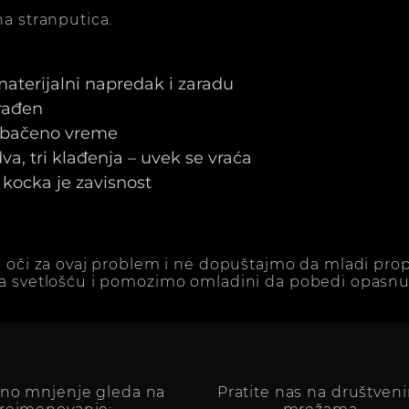
a stranputica.
 materijalni napredak i zaradu
arađen
e bačeno vreme
a, tri klađenja – uvek se vraća
kocka je zavisnost
 oči za ovaj problem i ne dopuštajmo da mladi prop
a svetlošću i pomozimo omladini da pobedi opasnu 
vno mnjenje gleda na
Pratite nas na društven