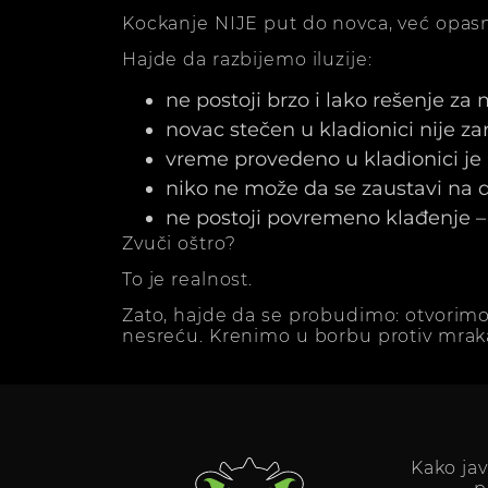
Kockanje NIJE put do novca, već opasn
Hajde da razbijemo iluzije:
ne postoji brzo i lako rešenje za
novac stečen u kladionici nije z
vreme provedeno u kladionici j
niko ne može da se zaustavi na dv
ne postoji povremeno klađenje – 
Zvuči oštro?
To je realnost.
Zato, hajde da se probudimo: otvorimo
nesreću. Krenimo u borbu protiv mrak
Kako ja