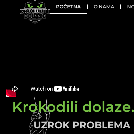
POČETNA
O NAMA
NO
Krokodili dolaze.
UZROK PROBLEMA