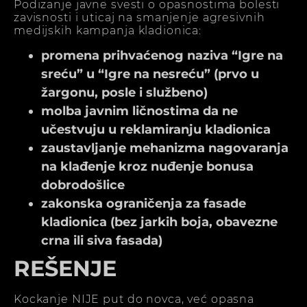
Podizanje javne svesti o opasnostima bolesti
zavisnosti i uticaj na smanjenje agresivnih
medijskih kampanja kladionica:
promena prihvaćenog naziva “Igre na
sreću” u “Igre na nesreću” (prvo u
žargonu, posle i službeno)
molba javnim ličnostima da ne
učestvuju u reklamiranju kladionica
zaustavljanje mehanizma nagovaranja
na klađenje kroz nuđenje bonusa
dobrodošlice
zakonska ograničenja za fasade
kladionica (bez jarkih boja, obavezne
crna ili siva fasada)
REŠENJE
Kockanje NIJE put do novca, već opasna