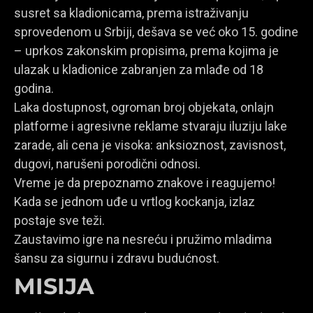
susret sa kladionicama, prema istraživanju
sprovedenom u Srbiji, dešava se već oko 15. godine
– uprkos zakonskim propisima, prema kojima je
ulazak u kladionice zabranjen za mlađe od 18
godina.
Laka dostupnost, ogroman broj objekata, onlajn
platforme i agresivne reklame stvaraju iluziju lake
zarade, ali cena je visoka: anksioznost, zavisnost,
dugovi, narušeni porodični odnosi.
Vreme je da prepoznamo znakove i reagujemo!
Kada se jednom uđe u vrtlog kockanja, izlaz
postaje sve teži.
Zaustavimo igre na nesreću i pružimo mladima
šansu za sigurnu i zdravu budućnost.
MISIJA