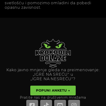
svetlošću i pomozimo omladini da pobedi
opasnu zavisnost.
Kako javno mnjenje gleda na preimenovanje:
„IGRE NA SREĆU" u
„IGRE NA NESREĆU"?
POPUNI ANKETU →
Pratite nas na društvenim mrežama