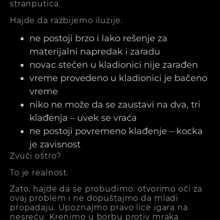
stranputica.
Hajde da razbijemo iluzije:
ne postoji brzo i lako rešenje za
materijalni napredak i zaradu
novac stečen u kladionici nije zarađen
vreme provedeno u kladionici je bačeno
vreme
niko ne može da se zaustavi na dva, tri
klađenja – uvek se vraća
ne postoji povremeno klađenje – kocka
je zavisnost
Zvuči oštro?
To je realnost.
Zato, hajde da se probudimo: otvorimo oči za
ovaj problem i ne dopuštajmo da mladi
propadaju. Upoznajmo pravo lice igara na
nesreću. Krenimo u borbu protiv mraka