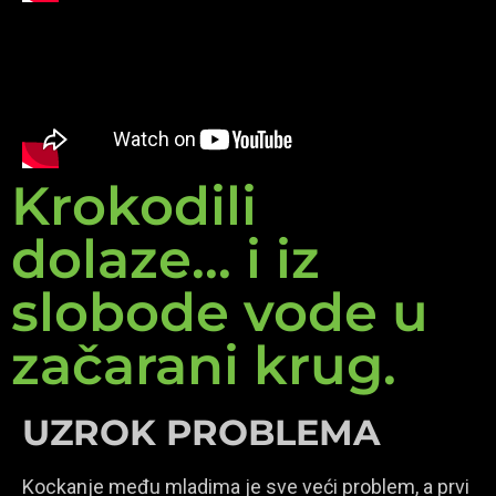
Krokodili
dolaze... i iz
slobode vode u
začarani krug.
UZROK PROBLEMA
Kockanje među mladima je sve veći problem, a prvi