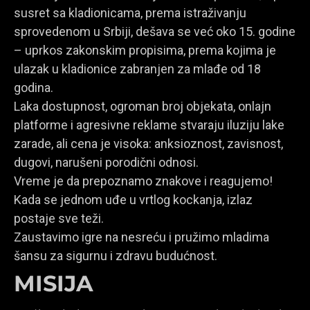
susret sa kladionicama, prema istraživanju
sprovedenom u Srbiji, dešava se već oko 15. godine
– uprkos zakonskim propisima, prema kojima je
ulazak u kladionice zabranjen za mlađe od 18
godina.
Laka dostupnost, ogroman broj objekata, onlajn
platforme i agresivne reklame stvaraju iluziju lake
zarade, ali cena je visoka: anksioznost, zavisnost,
dugovi, narušeni porodični odnosi.
Vreme je da prepoznamo znakove i reagujemo!
Kada se jednom uđe u vrtlog kockanja, izlaz
postaje sve teži.
Zaustavimo igre na nesreću i pružimo mladima
šansu za sigurnu i zdravu budućnost.
MISIJA