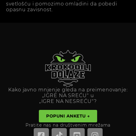
svetlošću i pomozimo omladini da pobedi
opasnu zavisnost.
Kako javno mnjenje gleda na preimenovanje:
„IGRE NA SREĆU" u
„IGRE NA NESREĆU"?
POPUNI ANKETU →
Pratite nas na društvenim mrežama