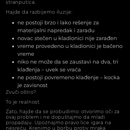
stranputica.
Hajde da razbijemo iluzije:
ne postoji brzo i lako rešenje za
materijalni napredak i zaradu
novac stečen u kladionici nije zarađen
vreme provedeno u kladionici je bačeno
vreme
niko ne može da se zaustavi na dva, tri
klađenja – uvek se vraća
ne postoji povremeno klađenje – kocka
je zavisnost
Zvuči oštro?
To je realnost.
Zato, hajde da se probudimo: otvorimo oči za
ovaj problem i ne dopuštajmo da mladi
propadaju. Upoznajmo pravo lice igara na
nesreću. Krenimo u borbu protiv mraka