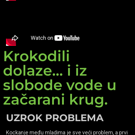
Krokodili
dolaze... i iz
slobode vode u
začarani krug.
UZROK PROBLEMA
Kockanje među mladima je sve veći problem, a prvi