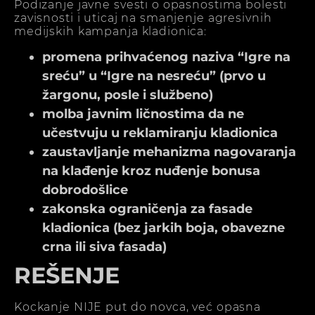
Podizanje javne svesti o opasnostima bolesti
zavisnosti i uticaj na smanjenje agresivnih
medijskih kampanja kladionica:
promena prihvaćenog naziva “Igre na
sreću” u “Igre na nesreću” (prvo u
žargonu, posle i službeno)
molba javnim ličnostima da ne
učestvuju u reklamiranju kladionica
zaustavljanje mehanizma nagovaranja
na klađenje kroz nuđenje bonusa
dobrodošlice
zakonska ograničenja za fasade
kladionica (bez jarkih boja, obavezne
crna ili siva fasada)
REŠENJE
Kockanje NIJE put do novca, već opasna