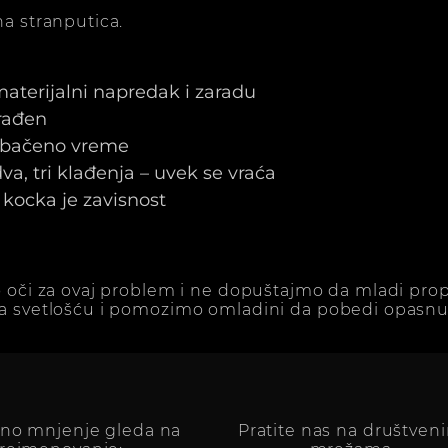
a stranputica.
 materijalni napredak i zaradu
arađen
e bačeno vreme
a, tri klađenja – uvek se vraća
kocka je zavisnost
 oči za ovaj problem i ne dopuštajmo da mladi prop
a svetlošću i pomozimo omladini da pobedi opasnu 
vno mnjenje gleda na
Pratite nas na društven