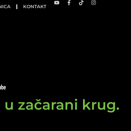
NICA
KONTAKT
e u začarani krug.