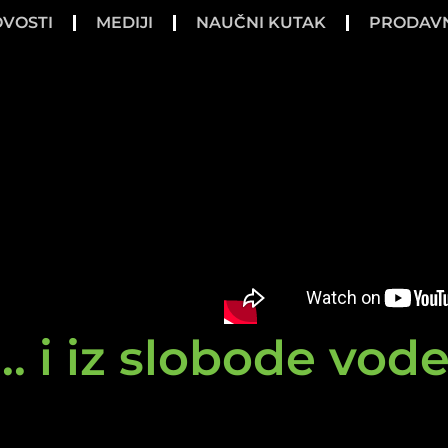
VOSTI
MEDIJI
NAUČNI KUTAK
PRODAV
.. i iz slobode vod