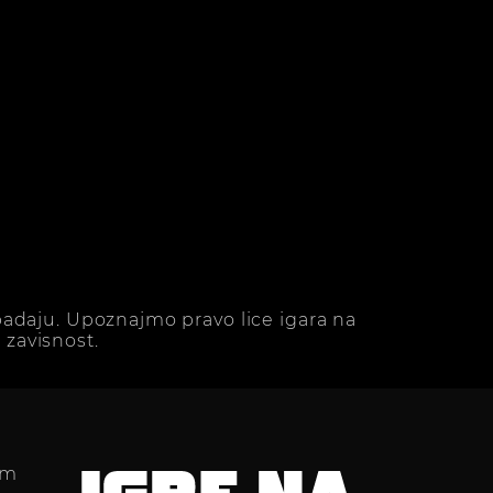
adaju. Upoznajmo pravo lice igara na
zavisnost.
im