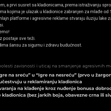
, a prvi susret sa kladionicama, prema istraživanju spro
a kojima je ulazak u kladionice zabranjen za mlađe od 
ajn platforme i agresivne reklame stvaraju iluziju lake za
si.
jemo!
z postaje sve teži.
dima šansu za sigurnu i zdravu budućnost.
olesti zavisnosti i uticaj na smanjenje agresivnih 
e na sreću” u “Igre na nesreću” (prvo u žargonu
učestvuju u reklamiranju kladionica
aranja na klađenje kroz nuđenje bonusa dobrod
ladionica (bez jarkih boja, obavezne crna ili si