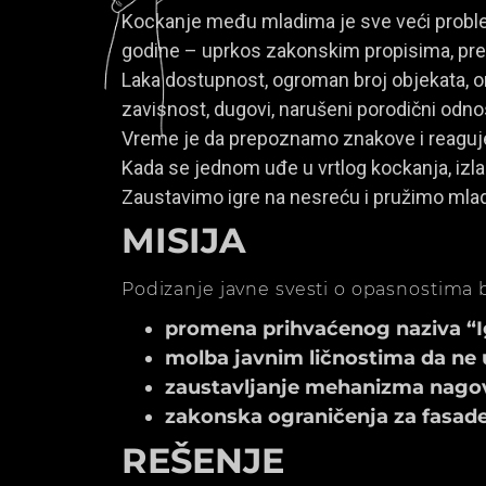
Kockanje među mladima je sve veći problem
godine – uprkos zakonskim propisima, prem
Laka dostupnost, ogroman broj objekata, onl
zavisnost, dugovi, narušeni porodični odno
Vreme je da prepoznamo znakove i reagu
Kada se jednom uđe u vrtlog kockanja, izla
Zaustavimo igre na nesreću i pružimo mla
MISIJA
Podizanje javne svesti o opasnostima b
promena prihvaćenog naziva “Igr
molba javnim ličnostima da ne 
zaustavljanje mehanizma nagov
zakonska ograničenja za fasade k
REŠENJE