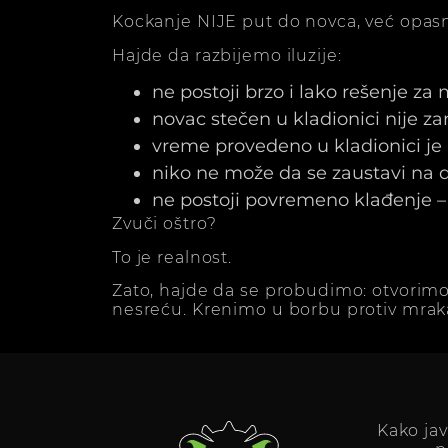
Kockanje NIJE put do novca, već opasn
Hajde da razbijemo iluzije:
ne postoji brzo i lako rešenje za
novac stečen u kladionici nije z
vreme provedeno u kladionici j
niko ne može da se zaustavi na dv
ne postoji povremeno klađenje – 
Zvuči oštro?
To je realnost.
Zato, hajde da se probudimo: otvorimo
nesreću. Krenimo u borbu protiv mrak
Kako ja