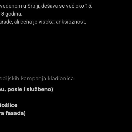
vedenom u Srbiji, dešava se već oko 15.
18 godina.
rade, ali cena je visoka: anksioznost,
medijskih kampanja kladionica:
, posle i službeno)
ošlice
va fasada)