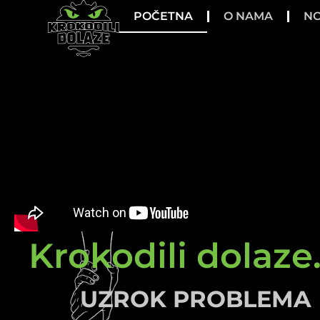
POČETNA
O NAMA
NO
Krokodili dolaze.
UZROK PROBLEMA