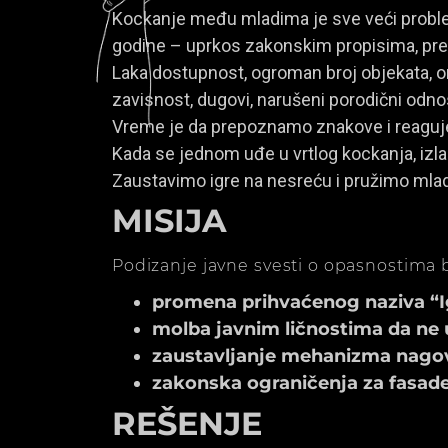
Kockanje među mladima je sve veći problem
godine – uprkos zakonskim propisima, prem
Laka dostupnost, ogroman broj objekata, onl
zavisnost, dugovi, narušeni porodični odno
Vreme je da prepoznamo znakove i reagu
Kada se jednom uđe u vrtlog kockanja, izla
Zaustavimo igre na nesreću i pružimo mla
MISIJA
Podizanje javne svesti o opasnostima b
promena prihvaćenog naziva “Igr
molba javnim ličnostima da ne 
zaustavljanje mehanizma nagov
zakonska ograničenja za fasade k
REŠENJE