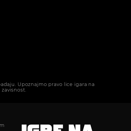
adaju. Upoznajmo pravo lice igara na
zavisnost.
im