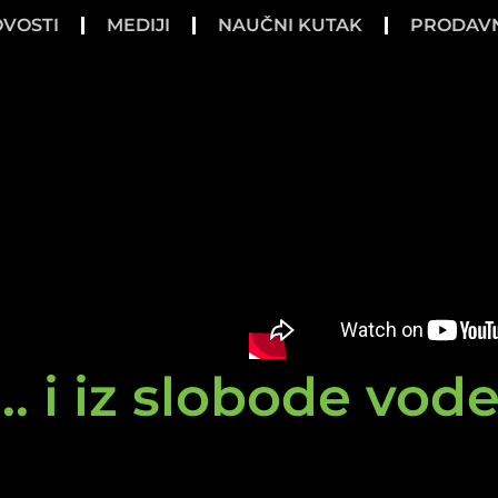
VOSTI
MEDIJI
NAUČNI KUTAK
PRODAV
.. i iz slobode vod