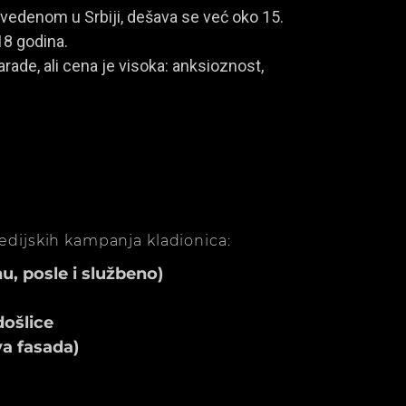
vedenom u Srbiji, dešava se već oko 15.
18 godina.
rade, ali cena je visoka: anksioznost,
medijskih kampanja kladionica:
, posle i službeno)
ošlice
va fasada)