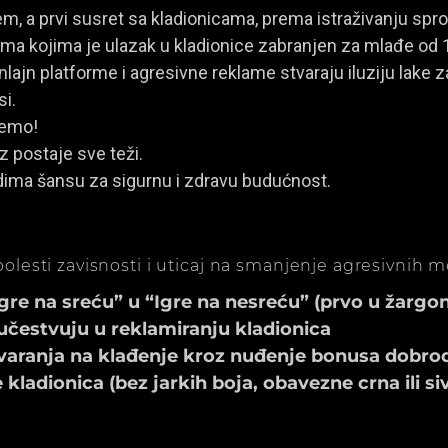
, a prvi susret sa kladionicama, prema istraživanju spro
a kojima je ulazak u kladionice zabranjen za mlađe od 
ajn platforme i agresivne reklame stvaraju iluziju lake za
si.
jemo!
z postaje sve teži.
dima šansu za sigurnu i zdravu budućnost.
olesti zavisnosti i uticaj na smanjenje agresivnih 
e na sreću” u “Igre na nesreću” (prvo u žargonu
učestvuju u reklamiranju kladionica
aranja na klađenje kroz nuđenje bonusa dobrod
ladionica (bez jarkih boja, obavezne crna ili si