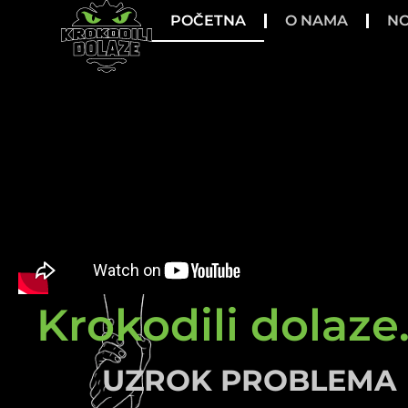
POČETNA
O NAMA
NO
Krokodili dolaze.
UZROK PROBLEMA