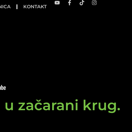
NICA
KONTAKT
e u začarani krug.