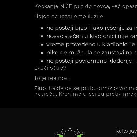
Kockanje NIJE put do novca, već opasn
Hajde da razbijemo iluzije:
ne postoji brzo i lako rešenje za
novac stečen u kladionici nije z
vreme provedeno u kladionici j
niko ne može da se zaustavi na dv
ne postoji povremeno klađenje – 
Zvuči oštro?
To je realnost.
Zato, hajde da se probudimo: otvorimo
nesreću. Krenimo u borbu protiv mrak
Kako ja
p