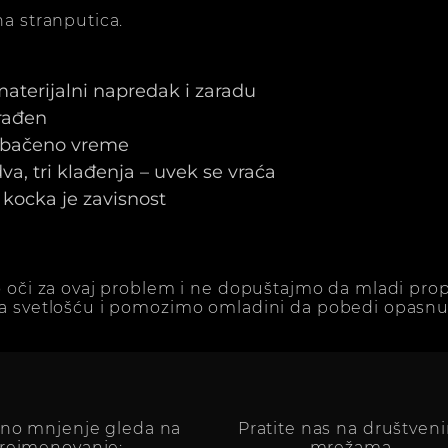
a stranputica.
 materijalni napredak i zaradu
arađen
e bačeno vreme
a, tri klađenja – uvek se vraća
kocka je zavisnost
 oči za ovaj problem i ne dopuštajmo da mladi prop
a svetlošću i pomozimo omladini da pobedi opasnu 
vno mnjenje gleda na
Pratite nas na društven
reimenovanje:
mrežama